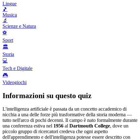
Lingue
🎵
Musica
🔬
Scienze e Natura
⚽
Sport
🏛️
Storia
💻
Tech e Digitale
🎮
Videogiochi
Informazioni su questo quiz
L'intelligenza artificiale è passata da un concetto accademico di
nicchia a una delle forze più trasformative della storia moderna —
tutto nell'arco di pochi decenni. Il campo è nato formalmente durante
una conferenza estiva nel
1956
al
Dartmouth College
, dove un
piccolo gruppo di ricercatori credeva che ogni aspetto
dell'apprendimento e dell'intelligenza potesse essere descritto con