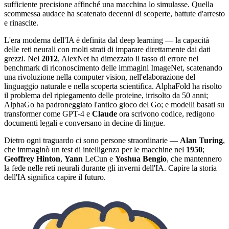
sufficiente precisione affinché una macchina lo simulasse. Quella
scommessa audace ha scatenato decenni di scoperte, battute d'arresto
e rinascite.
L'era moderna dell'IA è definita dal deep learning — la capacità
delle reti neurali con molti strati di imparare direttamente dai dati
grezzi. Nel
2012
, AlexNet ha dimezzato il tasso di errore nel
benchmark di riconoscimento delle immagini ImageNet, scatenando
una rivoluzione nella computer vision, nell'elaborazione del
linguaggio naturale e nella scoperta scientifica. AlphaFold ha risolto
il problema del ripiegamento delle proteine, irrisolto da 50 anni;
AlphaGo ha padroneggiato l'antico gioco del Go; e modelli basati su
transformer come GPT-4 e
Claude
ora scrivono codice, redigono
documenti legali e conversano in decine di lingue.
Dietro ogni traguardo ci sono persone straordinarie —
Alan Turing
,
che immaginò un test di intelligenza per le macchine nel
1950
;
Geoffrey Hinton
,
Yann
LeCun e
Yoshua Bengio
, che mantennero
la fede nelle reti neurali durante gli inverni dell'IA. Capire la storia
dell'IA significa capire il futuro.