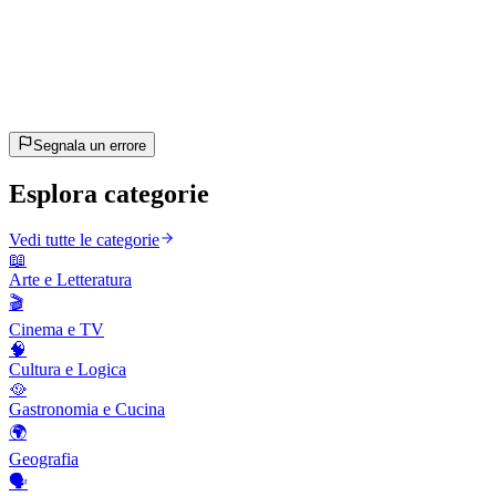
15
domande
~8 min
stimato
Andiamo!
Premi Invio per iniziare
Segnala un errore
Esplora categorie
Vedi tutte le categorie
📖
Arte e Letteratura
🎬
Cinema e TV
🧠
Cultura e Logica
🥘
Gastronomia e Cucina
🌍
Geografia
🗣️