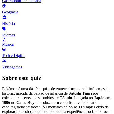
Gastronomia e Culinária
🌍
Geografia
🏛️
História
🗣️
Idiomas
🎵
Música
💻
Tech e Digital
🎮
Videogames
Sobre este quiz
Pokémon é uma das franquias de entretenimento mais influentes da
história, nascida da paixão de infância de
Satoshi Tajiri
por
colecionar insetos nos subúrbios de
Tóquio
. Lançada no
Japão
em
1996
no
Game Boy
, introduziu um conceito revolucionário:
capturar, treinar e trocar
151
monstros de bolso. O simples ciclo de
exploração e coleção, combinado com a experiência social de trocar