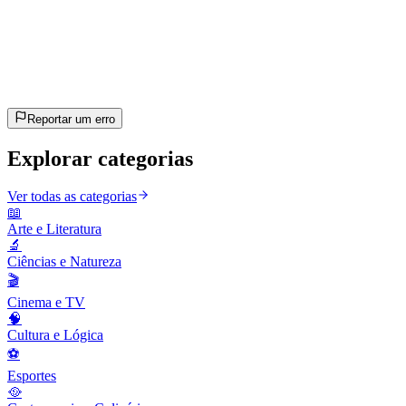
20
perguntas
~10 min
estimado
Vamos lá!
Pressione Enter para começar
Reportar um erro
Explorar categorias
Ver todas as categorias
📖
Arte e Literatura
🔬
Ciências e Natureza
🎬
Cinema e TV
🧠
Cultura e Lógica
⚽
Esportes
🥘