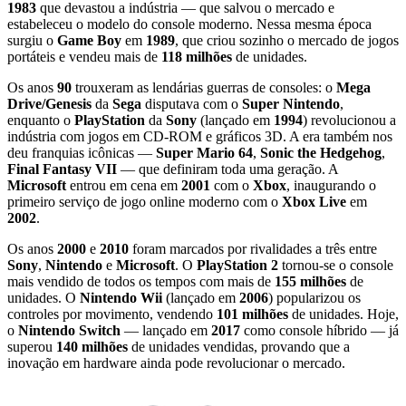
1983
que devastou a indústria — que salvou o mercado e
estabeleceu o modelo do console moderno. Nessa mesma época
surgiu o
Game Boy
em
1989
, que criou sozinho o mercado de jogos
portáteis e vendeu mais de
118 milhões
de unidades.
Os anos
90
trouxeram as lendárias guerras de consoles: o
Mega
Drive/Genesis
da
Sega
disputava com o
Super Nintendo
,
enquanto o
PlayStation
da
Sony
(lançado em
1994
) revolucionou a
indústria com jogos em CD-ROM e gráficos 3D. A era também nos
deu franquias icônicas —
Super Mario 64
,
Sonic the Hedgehog
,
Final Fantasy VII
— que definiram toda uma geração. A
Microsoft
entrou em cena em
2001
com o
Xbox
, inaugurando o
primeiro serviço de jogo online moderno com o
Xbox Live
em
2002
.
Os anos
2000
e
2010
foram marcados por rivalidades a três entre
Sony
,
Nintendo
e
Microsoft
. O
PlayStation 2
tornou-se o console
mais vendido de todos os tempos com mais de
155 milhões
de
unidades. O
Nintendo Wii
(lançado em
2006
) popularizou os
controles por movimento, vendendo
101 milhões
de unidades. Hoje,
o
Nintendo Switch
— lançado em
2017
como console híbrido — já
superou
140 milhões
de unidades vendidas, provando que a
inovação em hardware ainda pode revolucionar o mercado.