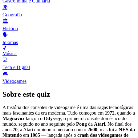
Gastronomia e Culinária
🌍
Geografia
🏛️
História
🗣️
Idiomas
🎵
Música
💻
Tech e Digital
🎮
Videogames
Sobre este quiz
A história dos consoles de videogame é uma das sagas tecnológicas
mais fascinantes da era moderna. Tudo começou em
1972
, quando a
Magnavox
lançou o
Odyssey
, o primeiro console doméstico do
mundo, seguido no ano seguinte pelo
Pong
da
Atari
. No final dos
anos
70
, a Atari dominou o mercado com o
2600
, mas foi a
NES da
Nintendo
em
1985
— lançada após o
crash dos videogames de