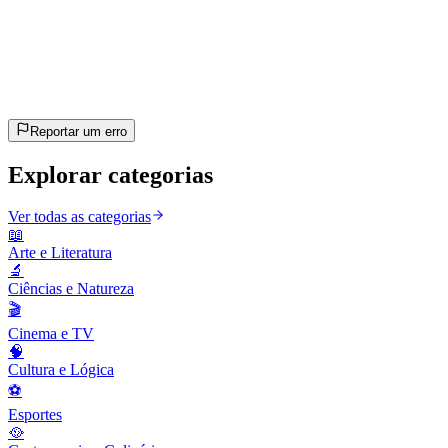
20
perguntas
~10 min
estimado
Vamos lá!
Pressione Enter para começar
Reportar um erro
Explorar categorias
Ver todas as categorias
📖
Arte e Literatura
🔬
Ciências e Natureza
🎬
Cinema e TV
🧠
Cultura e Lógica
⚽
Esportes
🥘