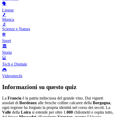
🗣️
Lingue
🎵
Musica
🔬
Scienze e Natura
⚽
Sport
🏛️
Storia
💻
Tech e Digitale
🎮
Videogiochi
Informazioni su questo quiz
La
Francia
è la patria indiscussa del grande vino. Dai vigneti
assolati di
Bordeaux
alle fresche colline calcaree della
Borgogna
,
ogni regione ha forgiato la propria identità nel corso dei secoli. La
Valle
della
Loira
si estende per oltre 1.
000
chilometri e ospita tutto,
dal fresco
Muscadet
all'opulento
Vouvray
, mentre l'Alsazia,