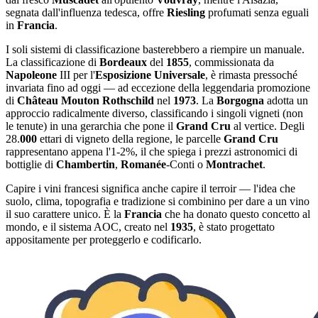
segnata dall'influenza tedesca, offre
Riesling
profumati senza eguali
in
Francia
.
I soli sistemi di classificazione basterebbero a riempire un manuale.
La classificazione di
Bordeaux
del
1855
, commissionata da
Napoleone
III per l'
Esposizione Universale
, è rimasta pressoché
invariata fino ad oggi — ad eccezione della leggendaria promozione
di
Château Mouton Rothschild
nel
1973
. La
Borgogna
adotta un
approccio radicalmente diverso, classificando i singoli vigneti (non
le tenute) in una gerarchia che pone il
Grand Cru
al vertice. Degli
28.
000
ettari di vigneto della regione, le parcelle
Grand Cru
rappresentano appena l'1-2%, il che spiega i prezzi astronomici di
bottiglie di
Chambertin
,
Romanée
-Conti o
Montrachet
.
Capire i vini francesi significa anche capire il terroir — l'idea che
suolo, clima, topografia e tradizione si combinino per dare a un vino
il suo carattere unico. È la
Francia
che ha donato questo concetto al
mondo, e il sistema AOC, creato nel
1935
, è stato progettato
appositamente per proteggerlo e codificarlo.