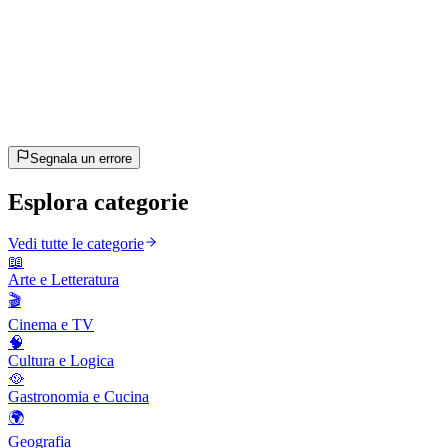
15
domande
~8 min
stimato
Andiamo!
Premi Invio per iniziare
Segnala un errore
Esplora categorie
Vedi tutte le categorie
📖
Arte e Letteratura
🎬
Cinema e TV
🧠
Cultura e Logica
🥘
Gastronomia e Cucina
🌍
Geografia