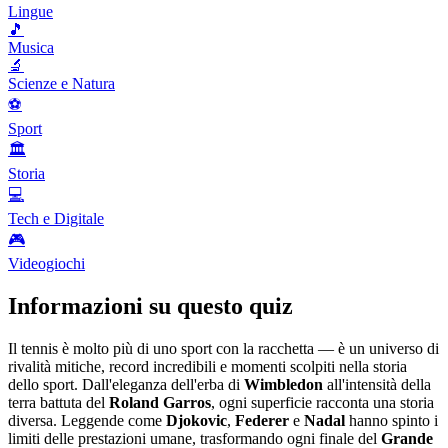
Lingue
🎵
Musica
🔬
Scienze e Natura
⚽
Sport
🏛️
Storia
💻
Tech e Digitale
🎮
Videogiochi
Informazioni su questo quiz
Il tennis è molto più di uno sport con la racchetta — è un universo di
rivalità mitiche, record incredibili e momenti scolpiti nella storia
dello sport. Dall'eleganza dell'erba di
Wimbledon
all'intensità della
terra battuta del
Roland Garros
, ogni superficie racconta una storia
diversa. Leggende come
Djokovic
,
Federer
e
Nadal
hanno spinto i
limiti delle prestazioni umane, trasformando ogni finale del
Grande