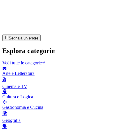
20
domande
~10 min
stimato
Andiamo!
Premi Invio per iniziare
Segnala un errore
Esplora categorie
Vedi tutte le categorie
📖
Arte e Letteratura
🎬
Cinema e TV
🧠
Cultura e Logica
🥘
Gastronomia e Cucina
🌍
Geografia
🗣️