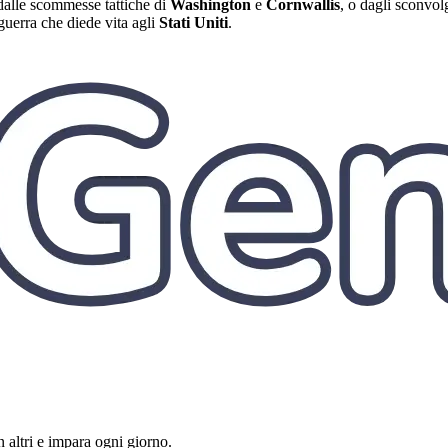
 dalle scommesse tattiche di
Washington
e
Cornwallis
, o dagli sconvolg
uerra che diede vita agli
Stati Uniti
.
 altri e impara ogni giorno.