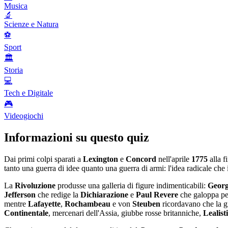
Musica
🔬
Scienze e Natura
⚽
Sport
🏛️
Storia
💻
Tech e Digitale
🎮
Videogiochi
Informazioni su questo quiz
Dai primi colpi sparati a
Lexington
e
Concord
nell'aprile
1775
alla f
tanto una guerra di idee quanto una guerra di armi: l'idea radicale che 
La
Rivoluzione
produsse una galleria di figure indimenticabili:
Georg
Jefferson
che redige la
Dichiarazione
e
Paul Revere
che galoppa pe
mentre
Lafayette
,
Rochambeau
e von
Steuben
ricordavano che la gi
Continentale
, mercenari dell'Assia, giubbe rosse britanniche,
Lealisti