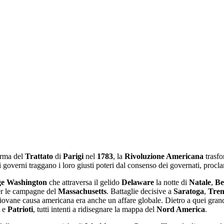
irma del
Trattato
di
Parigi
nel
1783
, la
Rivoluzione Americana
trasfo
i governi traggano i loro giusti poteri dal consenso dei governati, procla
e Washington
che attraversa il gelido
Delaware
la notte di
Natale
,
Be
r le campagne del
Massachusetts
. Battaglie decisive a
Saratoga
,
Tren
ovane causa americana era anche un affare globale. Dietro a quei grandi 
e
Patrioti
, tutti intenti a ridisegnare la mappa del
Nord America
.