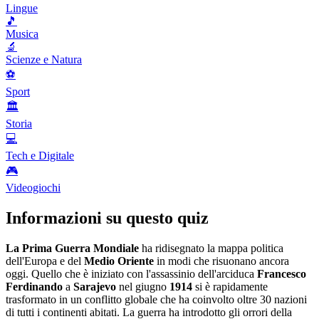
Lingue
🎵
Musica
🔬
Scienze e Natura
⚽
Sport
🏛️
Storia
💻
Tech e Digitale
🎮
Videogiochi
Informazioni su questo quiz
La Prima Guerra Mondiale
ha ridisegnato la mappa politica
dell'Europa e del
Medio Oriente
in modi che risuonano ancora
oggi. Quello che è iniziato con l'assassinio dell'arciduca
Francesco
Ferdinando
a
Sarajevo
nel giugno
1914
si è rapidamente
trasformato in un conflitto globale che ha coinvolto oltre 30 nazioni
di tutti i continenti abitati. La guerra ha introdotto gli orrori della