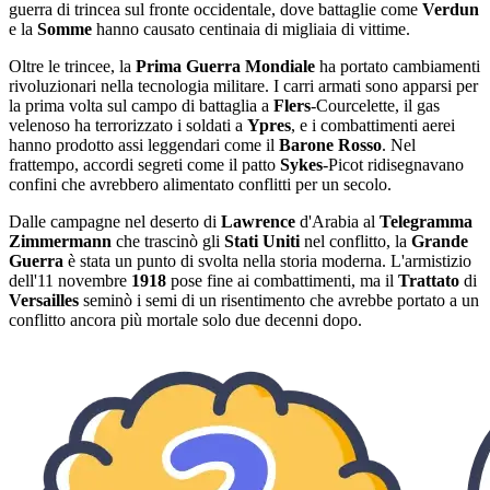
guerra di trincea sul fronte occidentale, dove battaglie come
Verdun
e la
Somme
hanno causato centinaia di migliaia di vittime.
Oltre le trincee, la
Prima Guerra Mondiale
ha portato cambiamenti
rivoluzionari nella tecnologia militare. I carri armati sono apparsi per
la prima volta sul campo di battaglia a
Flers
-Courcelette, il gas
velenoso ha terrorizzato i soldati a
Ypres
, e i combattimenti aerei
hanno prodotto assi leggendari come il
Barone Rosso
. Nel
frattempo, accordi segreti come il patto
Sykes
-Picot ridisegnavano
confini che avrebbero alimentato conflitti per un secolo.
Dalle campagne nel deserto di
Lawrence
d'Arabia al
Telegramma
Zimmermann
che trascinò gli
Stati Uniti
nel conflitto, la
Grande
Guerra
è stata un punto di svolta nella storia moderna. L'armistizio
dell'11 novembre
1918
pose fine ai combattimenti, ma il
Trattato
di
Versailles
seminò i semi di un risentimento che avrebbe portato a un
conflitto ancora più mortale solo due decenni dopo.