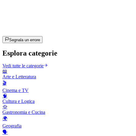
20
domande
~10 min
stimato
Andiamo!
Premi Invio per iniziare
Segnala un errore
Esplora categorie
Vedi tutte le categorie
📖
Arte e Letteratura
🎬
Cinema e TV
🧠
Cultura e Logica
🥘
Gastronomia e Cucina
🌍
Geografia
🗣️