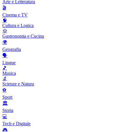
Arte e Letteratura
🎬
Cinema e TV
🧠
Cultura e Logica
🥘
Gastronomia e Cucina
🌍
Geografia
🗣️
Lingue
🎵
Musica
🔬
Scienze e Natura
⚽
Sport
🏛️
Storia
💻
Tech e Digitale
🎮