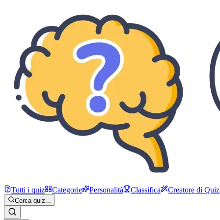
Tutti i quiz
Categorie
Personalità
Classifica
Creatore di Quiz
Cerca quiz...