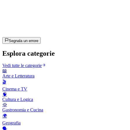
20
domande
~10 min
stimato
Andiamo!
Premi Invio per iniziare
Segnala un errore
Esplora categorie
Vedi tutte le categorie
📖
Arte e Letteratura
🎬
Cinema e TV
🧠
Cultura e Logica
🥘
Gastronomia e Cucina
🌍
Geografia
🗣️