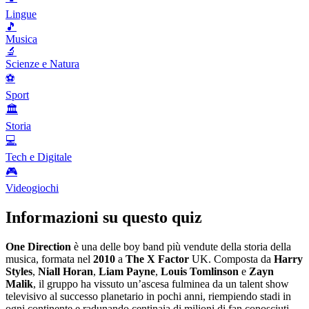
Lingue
🎵
Musica
🔬
Scienze e Natura
⚽
Sport
🏛️
Storia
💻
Tech e Digitale
🎮
Videogiochi
Informazioni su questo quiz
One Direction
è una delle boy band più vendute della storia della
musica, formata nel
2010
a
The X Factor
UK. Composta da
Harry
Styles
,
Niall Horan
,
Liam Payne
,
Louis Tomlinson
e
Zayn
Malik
, il gruppo ha vissuto un’ascesa fulminea da un talent show
televisivo al successo planetario in pochi anni, riempiendo stadi in
ogni continente e radunando centinaia di milioni di fan conosciuti