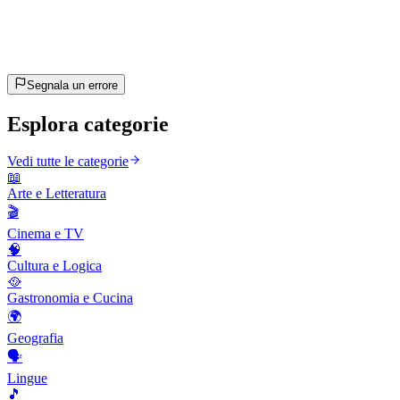
~10 min
stimato
Andiamo!
Premi Invio per iniziare
Segnala un errore
Esplora categorie
Vedi tutte le categorie
📖
Arte e Letteratura
🎬
Cinema e TV
🧠
Cultura e Logica
🥘
Gastronomia e Cucina
🌍
Geografia
🗣️
Lingue
🎵