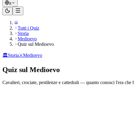
it
Tutti i Quiz
Storia
Medioevo
Quiz sul Medioevo
🏛️
Storia
⚔️
Medioevo
Quiz sul Medioevo
Cavalieri, crociate, pestilenze e cattedrali — quanto conosci l'era c
Pronto a giocare?
20
domande