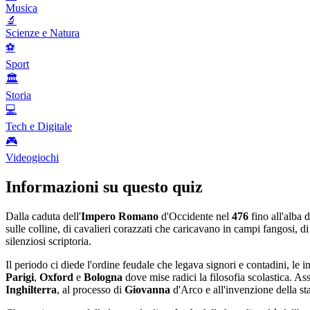
Musica
🔬
Scienze e Natura
⚽
Sport
🏛️
Storia
💻
Tech e Digitale
🎮
Videogiochi
Informazioni su questo quiz
Dalla caduta dell'
Impero Romano
d'Occidente nel
476
fino all'alba 
sulle colline, di cavalieri corazzati che caricavano in campi fangosi, d
silenziosi scriptoria.
Il periodo ci diede l'ordine feudale che legava signori e contadini, le 
Parigi
,
Oxford
e
Bologna
dove mise radici la filosofia scolastica. Ass
Inghilterra
, al processo di
Giovanna
d'Arco e all'invenzione della st