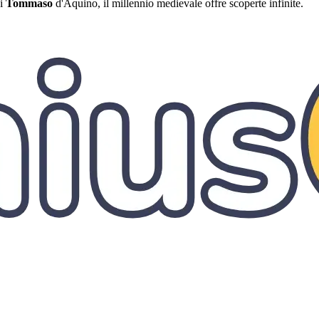
di
Tommaso
d'Aquino, il millennio medievale offre scoperte infinite.