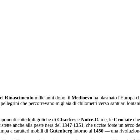
del
Rinascimento
mille anni dopo, il
Medioevo
ha plasmato l'Europa che
i pellegrini che percorrevano migliaia di chilometri verso santuari lonta
imponenti cattedrali gotiche di
Chartres
e
Notre
-Dame, le
Crociate
che
istette anche alla peste nera del
1347
-
1351
, che uccise forse un terzo d
ampa a caratteri mobili di
Gutenberg
intorno al
1450
— una rivoluzione 