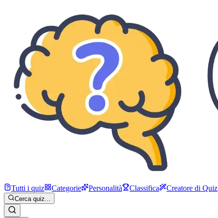
Tutti i quiz
Categorie
Personalità
Classifica
Creatore di Quiz
Cerca quiz...