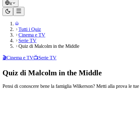
it
Tutti i Quiz
Cinema e TV
Serie TV
Quiz di Malcolm in the Middle
🎬
Cinema e TV
📺
Serie TV
Quiz di Malcolm in the Middle
Pensi di conoscere bene la famiglia Wilkerson? Metti alla prova le t
Pronto a giocare?
20
domande