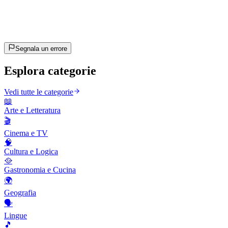
~10 min
stimato
Andiamo!
Premi Invio per iniziare
Segnala un errore
Esplora categorie
Vedi tutte le categorie
📖
Arte e Letteratura
🎬
Cinema e TV
🧠
Cultura e Logica
🥘
Gastronomia e Cucina
🌍
Geografia
🗣️
Lingue
🎵