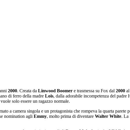
 anni
2000
. Creata da
Linwood Boomer
e trasmessa su Fox dal
2000
a
mano di ferro della madre
Lois
, dalla adorabile incompetenza del padre H
vuole solo essere un ragazzo normale.
formato a camera singola e un protagonista che rompeva la quarta parete p
rse nomination agli
Emmy
, molto prima di diventare
Walter White
. La