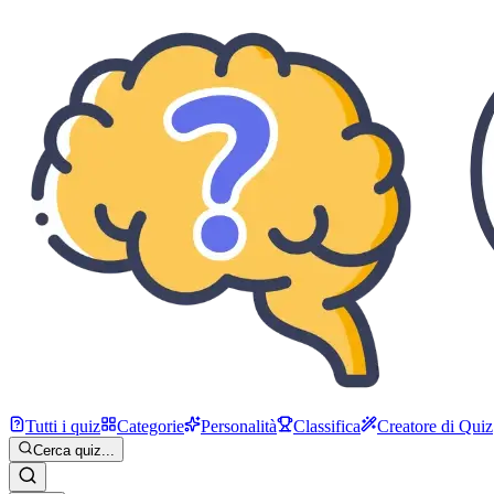
Tutti i quiz
Categorie
Personalità
Classifica
Creatore di Quiz
Cerca quiz...