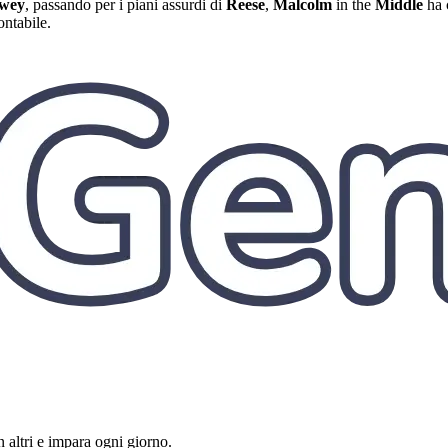
wey
, passando per i piani assurdi di
Reese
,
Malcolm
in the
Middle
ha 
ontabile.
 altri e impara ogni giorno.