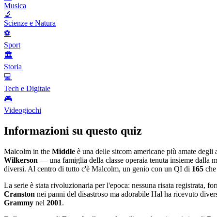
Musica
🔬
Scienze e Natura
⚽
Sport
🏛️
Storia
💻
Tech e Digitale
🎮
Videogiochi
Informazioni su questo quiz
Malcolm in the
Middle
è una delle sitcom americane più amate degli
Wilkerson
— una famiglia della classe operaia tenuta insieme dalla 
diversi. Al centro di tutto c'è Malcolm, un genio con un QI di
165
che 
La serie è stata rivoluzionaria per l'epoca: nessuna risata registrata, 
Cranston
nei panni del disastroso ma adorabile Hal ha ricevuto dive
Grammy
nel
2001
.