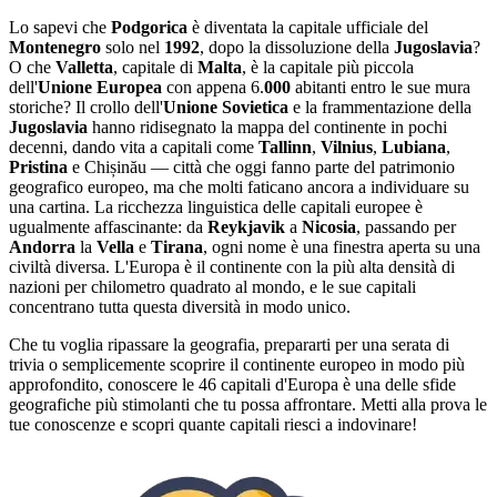
Lo sapevi che
Podgorica
è diventata la capitale ufficiale del
Montenegro
solo nel
1992
, dopo la dissoluzione della
Jugoslavia
?
O che
Valletta
, capitale di
Malta
, è la capitale più piccola
dell'
Unione Europea
con appena 6.
000
abitanti entro le sue mura
storiche? Il crollo dell'
Unione Sovietica
e la frammentazione della
Jugoslavia
hanno ridisegnato la mappa del continente in pochi
decenni, dando vita a capitali come
Tallinn
,
Vilnius
,
Lubiana
,
Pristina
e Chișinău — città che oggi fanno parte del patrimonio
geografico europeo, ma che molti faticano ancora a individuare su
una cartina. La ricchezza linguistica delle capitali europee è
ugualmente affascinante: da
Reykjavik
a
Nicosia
, passando per
Andorra
la
Vella
e
Tirana
, ogni nome è una finestra aperta su una
civiltà diversa. L'Europa è il continente con la più alta densità di
nazioni per chilometro quadrato al mondo, e le sue capitali
concentrano tutta questa diversità in modo unico.
Che tu voglia ripassare la geografia, prepararti per una serata di
trivia o semplicemente scoprire il continente europeo in modo più
approfondito, conoscere le 46 capitali d'Europa è una delle sfide
geografiche più stimolanti che tu possa affrontare. Metti alla prova le
tue conoscenze e scopri quante capitali riesci a indovinare!