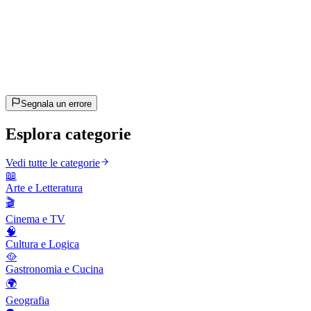
46
domande
~23 min
stimato
Andiamo!
Premi Invio per iniziare
Segnala un errore
Esplora categorie
Vedi tutte le categorie
📖
Arte e Letteratura
🎬
Cinema e TV
🧠
Cultura e Logica
🥘
Gastronomia e Cucina
🌍
Geografia