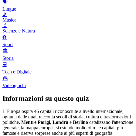
🗣️
Lingue
🎵
Musica
🔬
Scienze e Natura
⚽
Sport
🏛️
Storia
💻
Tech e Digitale
🎮
Videogiochi
Informazioni su questo quiz
L'Europa ospita 46 capitali riconosciute a livello internazionale,
ognuna delle quali racconta secoli di storia, cultura e trasformazioni
politiche.
Mentre Parigi
,
Londra
e
Berlino
catalizzano l'attenzione
generale, la mappa europea si estende molto oltre le capitali più
famose e riserva sorprese anche ai più esperti di geografia.