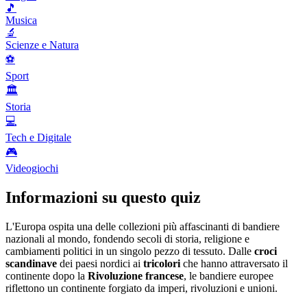
🎵
Musica
🔬
Scienze e Natura
⚽
Sport
🏛️
Storia
💻
Tech e Digitale
🎮
Videogiochi
Informazioni su questo quiz
L'Europa ospita una delle collezioni più affascinanti di bandiere
nazionali al mondo, fondendo secoli di storia, religione e
cambiamenti politici in un singolo pezzo di tessuto. Dalle
croci
scandinave
dei paesi nordici ai
tricolori
che hanno attraversato il
continente dopo la
Rivoluzione francese
, le bandiere europee
riflettono un continente forgiato da imperi, rivoluzioni e unioni.