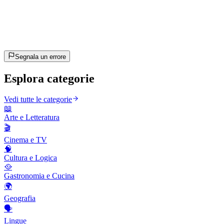
~23 min
stimato
Andiamo!
Premi Invio per iniziare
Segnala un errore
Esplora categorie
Vedi tutte le categorie
📖
Arte e Letteratura
🎬
Cinema e TV
🧠
Cultura e Logica
🥘
Gastronomia e Cucina
🌍
Geografia
🗣️
Lingue