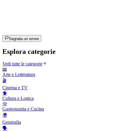
15
domande
~8 min
stimato
Andiamo!
Premi Invio per iniziare
Segnala un errore
Esplora categorie
Vedi tutte le categorie
📖
Arte e Letteratura
🎬
Cinema e TV
🧠
Cultura e Logica
🥘
Gastronomia e Cucina
🌍
Geografia
🗣️