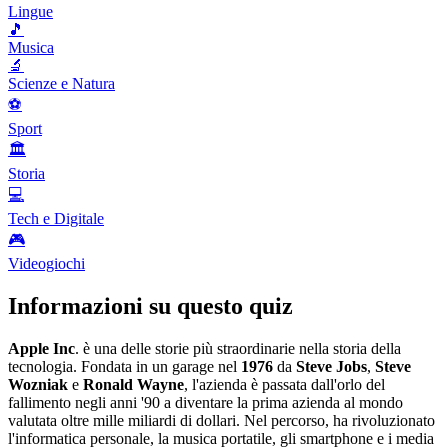
Lingue
🎵
Musica
🔬
Scienze e Natura
⚽
Sport
🏛️
Storia
💻
Tech e Digitale
🎮
Videogiochi
Informazioni su questo quiz
Apple Inc
. è una delle storie più straordinarie nella storia della
tecnologia. Fondata in un garage nel
1976
da
Steve Jobs
,
Steve
Wozniak
e
Ronald Wayne
, l'azienda è passata dall'orlo del
fallimento negli anni '90 a diventare la prima azienda al mondo
valutata oltre mille miliardi di dollari. Nel percorso, ha rivoluzionato
l'informatica personale, la musica portatile, gli smartphone e i media