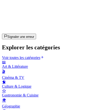
20
questions
~10 min
estimé
C'est parti !
Appuie sur Entrée pour commencer
Signaler une erreur
Explorer les catégories
Voir toutes les catégories
📖
Art & Littérature
🎬
Cinéma & TV
🧠
Culture & Logique
🥘
Gastronomie & Cuisine
🌍
Géographie