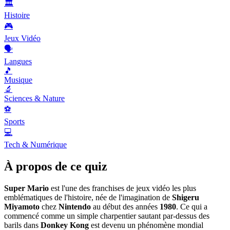
🏛️
Histoire
🎮
Jeux Vidéo
🗣️
Langues
🎵
Musique
🔬
Sciences & Nature
⚽
Sports
💻
Tech & Numérique
À propos de ce quiz
Super Mario
est l'une des franchises de jeux vidéo les plus
emblématiques de l'histoire, née de l'imagination de
Shigeru
Miyamoto
chez
Nintendo
au début des années
1980
. Ce qui a
commencé comme un simple charpentier sautant par-dessus des
barils dans
Donkey Kong
est devenu un phénomène mondial