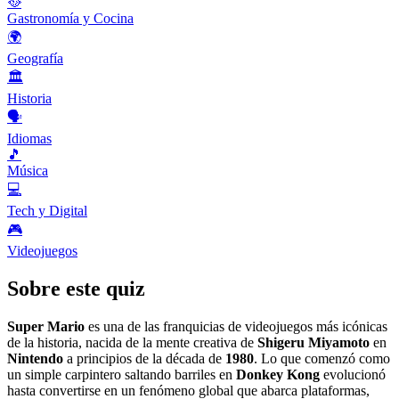
🥘
Gastronomía y Cocina
🌍
Geografía
🏛️
Historia
🗣️
Idiomas
🎵
Música
💻
Tech y Digital
🎮
Videojuegos
Sobre este quiz
Super Mario
es una de las franquicias de videojuegos más icónicas
de la historia, nacida de la mente creativa de
Shigeru Miyamoto
en
Nintendo
a principios de la década de
1980
. Lo que comenzó como
un simple carpintero saltando barriles en
Donkey Kong
evolucionó
hasta convertirse en un fenómeno global que abarca plataformas,