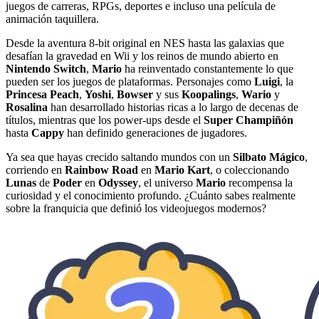
juegos de carreras, RPGs, deportes e incluso una película de
animación taquillera.
Desde la aventura 8-bit original en NES hasta las galaxias que
desafían la gravedad en Wii y los reinos de mundo abierto en
Nintendo Switch
,
Mario
ha reinventado constantemente lo que
pueden ser los juegos de plataformas. Personajes como
Luigi
, la
Princesa Peach
,
Yoshi
,
Bowser
y sus
Koopalings
,
Wario
y
Rosalina
han desarrollado historias ricas a lo largo de decenas de
títulos, mientras que los power-ups desde el
Super Champiñón
hasta
Cappy
han definido generaciones de jugadores.
Ya sea que hayas crecido saltando mundos con un
Silbato Mágico
,
corriendo en
Rainbow Road
en
Mario Kart
, o coleccionando
Lunas
de
Poder
en
Odyssey
, el universo
Mario
recompensa la
curiosidad y el conocimiento profundo. ¿Cuánto sabes realmente
sobre la franquicia que definió los videojuegos modernos?