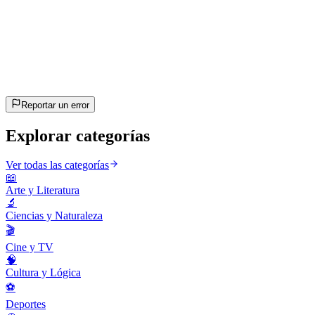
20
preguntas
~10 min
estimado
¡Vamos!
Pulsa Enter para empezar
Reportar un error
Explorar categorías
Ver todas las categorías
📖
Arte y Literatura
🔬
Ciencias y Naturaleza
🎬
Cine y TV
🧠
Cultura y Lógica
⚽
Deportes