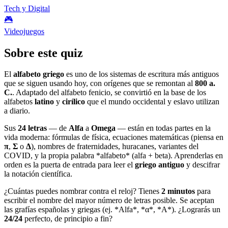
Tech y Digital
🎮
Videojuegos
Sobre este quiz
El
alfabeto griego
es uno de los sistemas de escritura más antiguos
que se siguen usando hoy, con orígenes que se remontan al
800 a.
C.
. Adaptado del alfabeto fenicio, se convirtió en la base de los
alfabetos
latino
y
cirílico
que el mundo occidental y eslavo utilizan
a diario.
Sus
24 letras
— de
Alfa
a
Omega
— están en todas partes en la
vida moderna: fórmulas de física, ecuaciones matemáticas (piensa en
π
,
Σ
o
Δ
), nombres de fraternidades, huracanes, variantes del
COVID, y la propia palabra *alfabeto* (alfa + beta). Aprenderlas en
orden es la puerta de entrada para leer el
griego antiguo
y descifrar
la notación científica.
¿Cuántas puedes nombrar contra el reloj? Tienes
2 minutos
para
escribir el nombre del mayor número de letras posible. Se aceptan
las grafías españolas y griegas (ej. *Alfa*, *α*, *Α*). ¿Lograrás un
24/24
perfecto, de principio a fin?