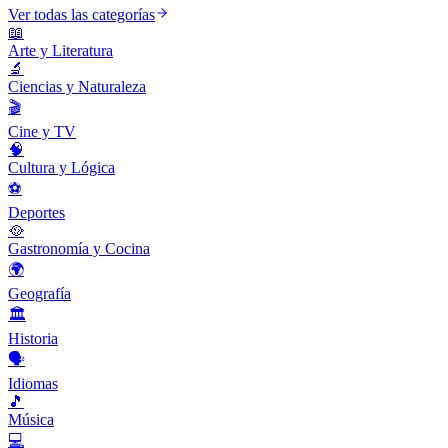
Ver todas las categorías
📖
Arte y Literatura
🔬
Ciencias y Naturaleza
🎬
Cine y TV
🧠
Cultura y Lógica
⚽
Deportes
🥘
Gastronomía y Cocina
🌍
Geografía
🏛️
Historia
🗣️
Idiomas
🎵
Música
💻