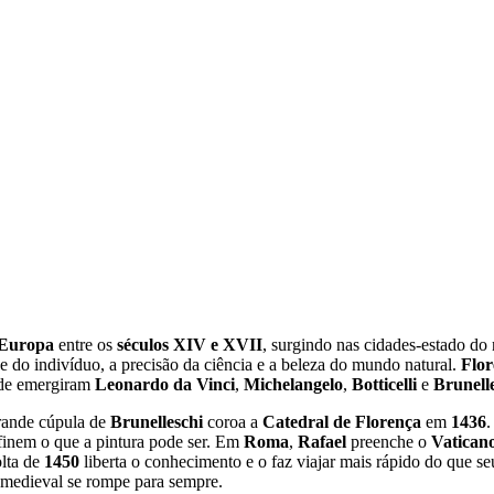
Europa
entre os
séculos XIV e XVII
, surgindo nas cidades-estado do 
de do indivíduo, a precisão da ciência e a beleza do mundo natural.
Flor
dade emergiram
Leonardo da Vinci
,
Michelangelo
,
Botticelli
e
Brunell
rande cúpula de
Brunelleschi
coroa a
Catedral de Florença
em
1436
inem o que a pintura pode ser. Em
Roma
,
Rafael
preenche o
Vatican
lta de
1450
liberta o conhecimento e o faz viajar mais rápido do que 
 medieval se rompe para sempre.