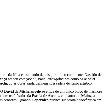
norte da Itália e irradiando depois por todo o continente. Nascido de
ença
foi seu coração: ali, banqueiros-príncipes como os
Médici
eschi
, cujas obras ainda definem nossa ideia de gênio artístico.
. O
David
de
Michelangelo
se ergue de um único bloco de mármore
o
com os filósofos da
Escola de Atenas
, enquanto em
Mainz
, a
seus censores. Quando
Copérnico
publica sua teoria heliocêntrica em