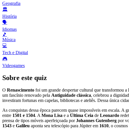
Geografia
🏛️
História
🗣️
Idiomas
🎵
Música
💻
Tech e Digital
🎮
Videogames
Sobre este quiz
O
Renascimento
foi um grande despertar cultural que transformou a
um fascínio renovado pela
Antiguidade clássica
, celebrou a dignida
investiram fortunas em capelas, bibliotecas e ateliês. Dessa única ci
As conquistas dessa época parecem quase impossíveis em escala. A g
entre
1501 e 1504
. A
Mona Lisa
e a
Última Ceia
de
Leonardo
redef
prensa de tipos móveis aperfeiçoada por
Johannes Gutenberg
por vo
1543
e
Galileu
aponta seu telescópio para Júpiter em
1610
, o cosmos