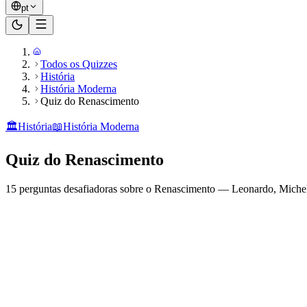
pt
Todos os Quizzes
História
História Moderna
Quiz do Renascimento
🏛️
História
📖
História Moderna
Quiz do Renascimento
15 perguntas desafiadoras sobre o Renascimento — Leonardo, Michelan
Pronto para jogar?
15
perguntas