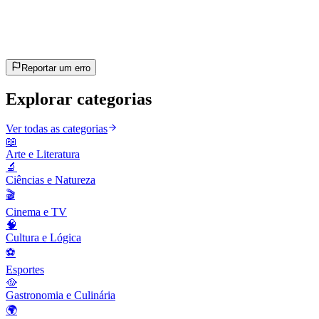
~8 min
estimado
Vamos lá!
Pressione Enter para começar
Reportar um erro
Explorar categorias
Ver todas as categorias
📖
Arte e Literatura
🔬
Ciências e Natureza
🎬
Cinema e TV
🧠
Cultura e Lógica
⚽
Esportes
🥘
Gastronomia e Culinária
🌍