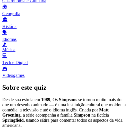
Gastronomia e Culinária
🌍
Geografia
🏛️
História
🗣️
Idiomas
🎵
Música
💻
Tech e Digital
🎮
Videogames
Sobre este quiz
Desde sua estreia em
1989
, Os
Simpsons
se tornou muito mais do
que um desenho animado — é uma instituição cultural que moldou a
comédia, a televisão e até o idioma inglês. Criada por
Matt
Groening
, a série acompanha a família
Simpson
na fictícia
Springfield
, usando sátira para comentar todos os aspectos da vida
americana.