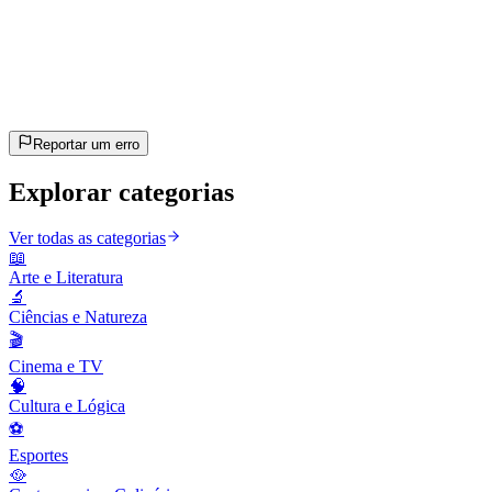
20
perguntas
~10 min
estimado
Vamos lá!
Pressione Enter para começar
Reportar um erro
Explorar categorias
Ver todas as categorias
📖
Arte e Literatura
🔬
Ciências e Natureza
🎬
Cinema e TV
🧠
Cultura e Lógica
⚽
Esportes
🥘