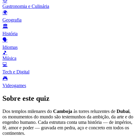
🥘
Gastronomia e Culinária
🌍
Geografia
🏛️
História
🗣️
Idiomas
🎵
Música
💻
Tech e Digital
🎮
Videogames
Sobre este quiz
Dos templos milenares do
Camboja
às torres reluzentes de
Dubai
,
os monumentos do mundo são testemunhos da ambição, da arte e do
engenho humano. Cada estrutura conta uma história — de impérios,
fé, amor e poder — gravada em pedra, aço e concreto em todos os
continentes.