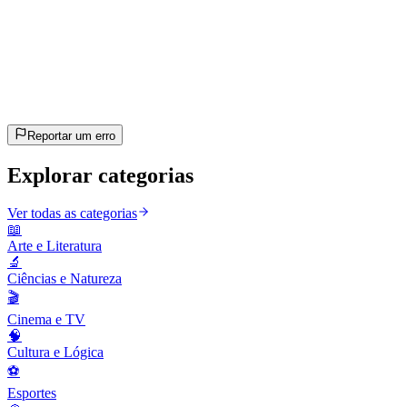
20
perguntas
~10 min
estimado
Vamos lá!
Pressione Enter para começar
Reportar um erro
Explorar categorias
Ver todas as categorias
📖
Arte e Literatura
🔬
Ciências e Natureza
🎬
Cinema e TV
🧠
Cultura e Lógica
⚽
Esportes