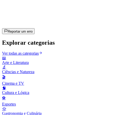
20
perguntas
~10 min
estimado
Vamos lá!
Pressione Enter para começar
Reportar um erro
Explorar categorias
Ver todas as categorias
📖
Arte e Literatura
🔬
Ciências e Natureza
🎬
Cinema e TV
🧠
Cultura e Lógica
⚽
Esportes
🥘
Gastronomia e Culinária