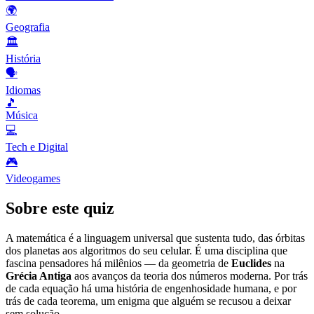
🌍
Geografia
🏛️
História
🗣️
Idiomas
🎵
Música
💻
Tech e Digital
🎮
Videogames
Sobre este quiz
A matemática é a linguagem universal que sustenta tudo, das órbitas
dos planetas aos algoritmos do seu celular. É uma disciplina que
fascina pensadores há milênios — da geometria de
Euclides
na
Grécia Antiga
aos avanços da teoria dos números moderna. Por trás
de cada equação há uma história de engenhosidade humana, e por
trás de cada teorema, um enigma que alguém se recusou a deixar
sem solução.