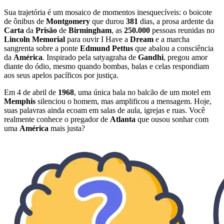
Sua trajetória é um mosaico de momentos inesquecíveis: o boicote
de ônibus de
Montgomery
que durou
381
dias, a prosa ardente da
Carta
da
Prisão
de
Birmingham
, as
250.000
pessoas reunidas no
Lincoln Memorial
para ouvir I Have a
Dream
e a marcha
sangrenta sobre a ponte
Edmund Pettus
que abalou a consciência
da
América
. Inspirado pela satyagraha de
Gandhi
, pregou amor
diante do ódio, mesmo quando bombas, balas e celas respondiam
aos seus apelos pacíficos por justiça.
Em 4 de abril de
1968
, uma única bala no balcão de um motel em
Memphis
silenciou o homem, mas amplificou a mensagem. Hoje,
suas palavras ainda ecoam em salas de aula, igrejas e ruas. Você
realmente conhece o pregador de
Atlanta
que ousou sonhar com
uma
América
mais justa?