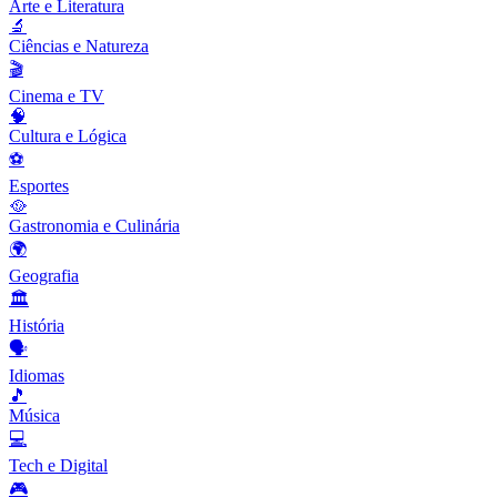
Arte e Literatura
🔬
Ciências e Natureza
🎬
Cinema e TV
🧠
Cultura e Lógica
⚽
Esportes
🥘
Gastronomia e Culinária
🌍
Geografia
🏛️
História
🗣️
Idiomas
🎵
Música
💻
Tech e Digital
🎮