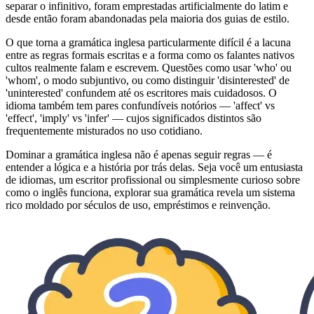
separar o infinitivo, foram emprestadas artificialmente do latim e
desde então foram abandonadas pela maioria dos guias de estilo.
O que torna a gramática inglesa particularmente difícil é a lacuna
entre as regras formais escritas e a forma como os falantes nativos
cultos realmente falam e escrevem. Questões como usar 'who' ou
'whom', o modo subjuntivo, ou como distinguir 'disinterested' de
'uninterested' confundem até os escritores mais cuidadosos. O
idioma também tem pares confundíveis notórios — 'affect' vs
'effect', 'imply' vs 'infer' — cujos significados distintos são
frequentemente misturados no uso cotidiano.
Dominar a gramática inglesa não é apenas seguir regras — é
entender a lógica e a história por trás delas. Seja você um entusiasta
de idiomas, um escritor profissional ou simplesmente curioso sobre
como o inglês funciona, explorar sua gramática revela um sistema
rico moldado por séculos de uso, empréstimos e reinvenção.