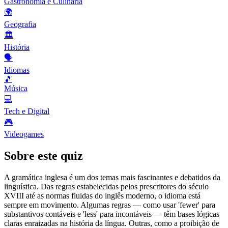
Gastronomia e Culinária
🌍
Geografia
🏛️
História
🗣️
Idiomas
🎵
Música
💻
Tech e Digital
🎮
Videogames
Sobre este quiz
A gramática inglesa é um dos temas mais fascinantes e debatidos da
linguística. Das regras estabelecidas pelos prescritores do século
XVIII até as normas fluidas do inglês moderno, o idioma está
sempre em movimento. Algumas regras — como usar 'fewer' para
substantivos contáveis e 'less' para incontáveis — têm bases lógicas
claras enraizadas na história da língua. Outras, como a proibição de