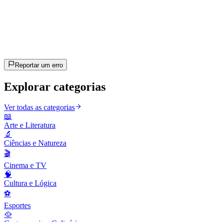
15
perguntas
~8 min
estimado
Vamos lá!
Pressione Enter para começar
Reportar um erro
Explorar categorias
Ver todas as categorias
📖
Arte e Literatura
🔬
Ciências e Natureza
🎬
Cinema e TV
🧠
Cultura e Lógica
⚽
Esportes
🥘