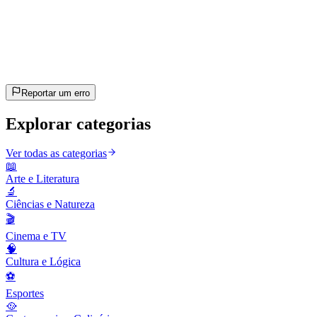
20
perguntas
~10 min
estimado
Vamos lá!
Pressione Enter para começar
Reportar um erro
Explorar categorias
Ver todas as categorias
📖
Arte e Literatura
🔬
Ciências e Natureza
🎬
Cinema e TV
🧠
Cultura e Lógica
⚽
Esportes
🥘