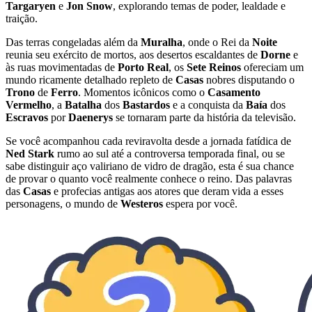
Targaryen
e
Jon Snow
, explorando temas de poder, lealdade e
traição.
Das terras congeladas além da
Muralha
, onde o Rei da
Noite
reunia seu exército de mortos, aos desertos escaldantes de
Dorne
e
às ruas movimentadas de
Porto Real
, os
Sete Reinos
ofereciam um
mundo ricamente detalhado repleto de
Casas
nobres disputando o
Trono
de
Ferro
. Momentos icônicos como o
Casamento
Vermelho
, a
Batalha
dos
Bastardos
e a conquista da
Baía
dos
Escravos
por
Daenerys
se tornaram parte da história da televisão.
Se você acompanhou cada reviravolta desde a jornada fatídica de
Ned Stark
rumo ao sul até a controversa temporada final, ou se
sabe distinguir aço valiriano de vidro de dragão, esta é sua chance
de provar o quanto você realmente conhece o reino. Das palavras
das
Casas
e profecias antigas aos atores que deram vida a esses
personagens, o mundo de
Westeros
espera por você.