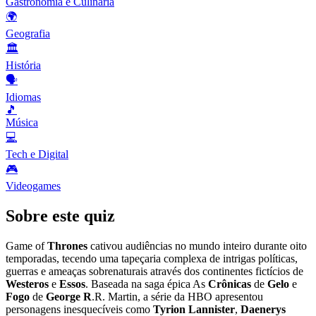
Gastronomia e Culinária
🌍
Geografia
🏛️
História
🗣️
Idiomas
🎵
Música
💻
Tech e Digital
🎮
Videogames
Sobre este quiz
Game of
Thrones
cativou audiências no mundo inteiro durante oito
temporadas, tecendo uma tapeçaria complexa de intrigas políticas,
guerras e ameaças sobrenaturais através dos continentes fictícios de
Westeros
e
Essos
. Baseada na saga épica As
Crônicas
de
Gelo
e
Fogo
de
George R
.R. Martin, a série da HBO apresentou
personagens inesquecíveis como
Tyrion Lannister
,
Daenerys