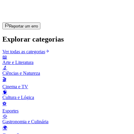
~8 min
estimado
Vamos lá!
Pressione Enter para começar
Reportar um erro
Explorar categorias
Ver todas as categorias
📖
Arte e Literatura
🔬
Ciências e Natureza
🎬
Cinema e TV
🧠
Cultura e Lógica
⚽
Esportes
🥘
Gastronomia e Culinária
🌍