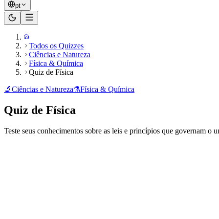
pt
Todos os Quizzes
Ciências e Natureza
Física & Química
Quiz de Física
🔬
Ciências e Natureza
⚗️
Física & Química
Quiz de Física
Teste seus conhecimentos sobre as leis e princípios que governam o un
Pronto para jogar?
15
perguntas