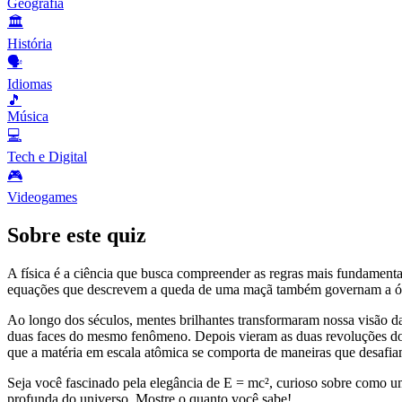
Geografia
🏛️
História
🗣️
Idiomas
🎵
Música
💻
Tech e Digital
🎮
Videogames
Sobre este quiz
A física é a ciência que busca compreender as regras mais fundament
equações que descrevem a queda de uma maçã também governam a órbita
Ao longo dos séculos, mentes brilhantes transformaram nossa visão da
duas faces do mesmo fenômeno. Depois vieram as duas revoluções do
que a matéria em escala atômica se comporta de maneiras que desafiam
Seja você fascinado pela elegância de E = mc², curioso sobre como um 
profunda do universo. Mostre o quanto você sabe!