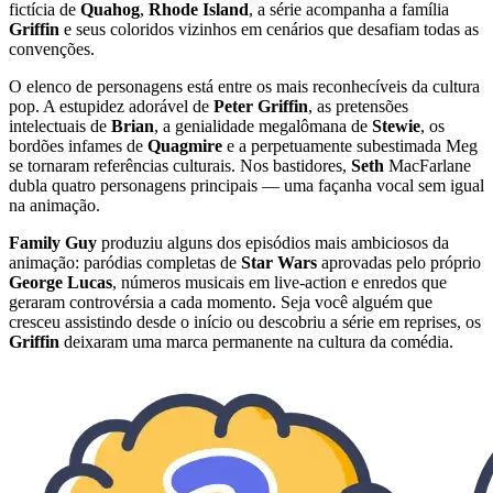
fictícia de
Quahog
,
Rhode Island
, a série acompanha a família
Griffin
e seus coloridos vizinhos em cenários que desafiam todas as
convenções.
O elenco de personagens está entre os mais reconhecíveis da cultura
pop. A estupidez adorável de
Peter Griffin
, as pretensões
intelectuais de
Brian
, a genialidade megalômana de
Stewie
, os
bordões infames de
Quagmire
e a perpetuamente subestimada Meg
se tornaram referências culturais. Nos bastidores,
Seth
MacFarlane
dubla quatro personagens principais — uma façanha vocal sem igual
na animação.
Family Guy
produziu alguns dos episódios mais ambiciosos da
animação: paródias completas de
Star Wars
aprovadas pelo próprio
George Lucas
, números musicais em live-action e enredos que
geraram controvérsia a cada momento. Seja você alguém que
cresceu assistindo desde o início ou descobriu a série em reprises, os
Griffin
deixaram uma marca permanente na cultura da comédia.