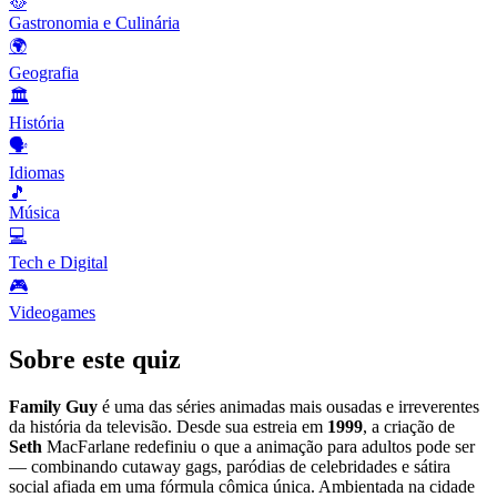
🥘
Gastronomia e Culinária
🌍
Geografia
🏛️
História
🗣️
Idiomas
🎵
Música
💻
Tech e Digital
🎮
Videogames
Sobre este quiz
Family Guy
é uma das séries animadas mais ousadas e irreverentes
da história da televisão. Desde sua estreia em
1999
, a criação de
Seth
MacFarlane redefiniu o que a animação para adultos pode ser
— combinando cutaway gags, paródias de celebridades e sátira
social afiada em uma fórmula cômica única. Ambientada na cidade