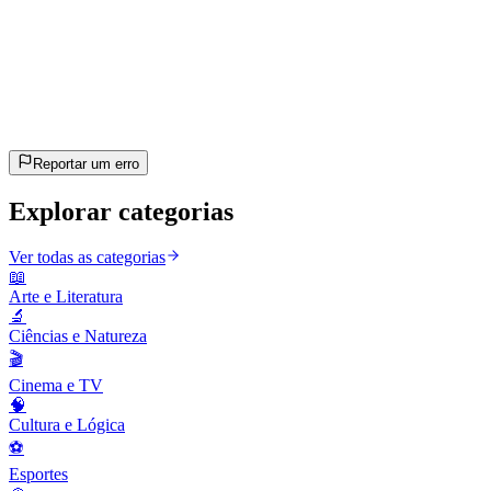
20
perguntas
~10 min
estimado
Vamos lá!
Pressione Enter para começar
Reportar um erro
Explorar categorias
Ver todas as categorias
📖
Arte e Literatura
🔬
Ciências e Natureza
🎬
Cinema e TV
🧠
Cultura e Lógica
⚽
Esportes