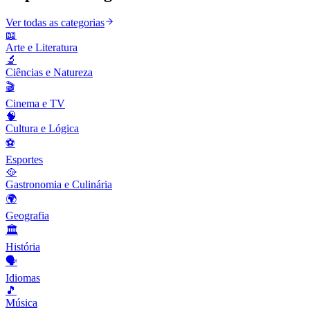
Ver todas as categorias
📖
Arte e Literatura
🔬
Ciências e Natureza
🎬
Cinema e TV
🧠
Cultura e Lógica
⚽
Esportes
🥘
Gastronomia e Culinária
🌍
Geografia
🏛️
História
🗣️
Idiomas
🎵
Música