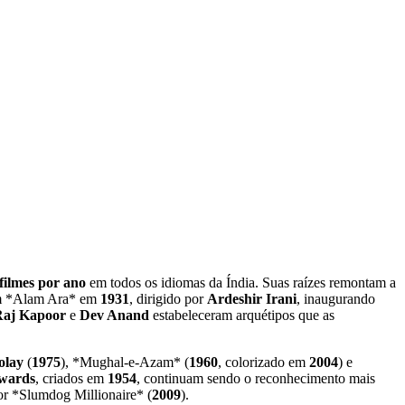
filmes por ano
em todos os idiomas da Índia. Suas raízes remontam a
com *Alam Ara* em
1931
, dirigido por
Ardeshir Irani
, inaugurando
Raj Kapoor
e
Dev Anand
estabeleceram arquétipos que as
olay
(
1975
), *Mughal-e-Azam* (
1960
, colorizado em
2004
) e
Awards
, criados em
1954
, continuam sendo o reconhecimento mais
r *Slumdog Millionaire* (
2009
).