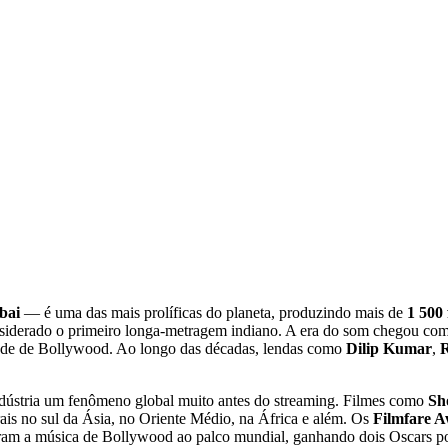
bai
— é uma das mais prolíficas do planeta, produzindo mais de
1 500 
nsiderado o primeiro longa-metragem indiano. A era do som chegou 
dade de Bollywood. Ao longo das décadas, lendas como
Dilip Kumar
,
indústria um fenômeno global muito antes do streaming. Filmes como
Sh
urais no sul da Ásia, no Oriente Médio, na África e além. Os
Filmfare 
am a música de Bollywood ao palco mundial, ganhando dois Oscars po