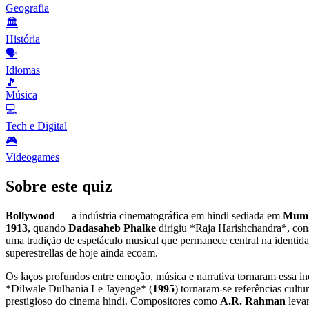
Geografia
🏛️
História
🗣️
Idiomas
🎵
Música
💻
Tech e Digital
🎮
Videogames
Sobre este quiz
Bollywood
— a indústria cinematográfica em hindi sediada em
Mum
1913
, quando
Dadasaheb Phalke
dirigiu *Raja Harishchandra*, co
uma tradição de espetáculo musical que permanece central na identi
superestrellas de hoje ainda ecoam.
Os laços profundos entre emoção, música e narrativa tornaram essa 
*Dilwale Dulhania Le Jayenge* (
1995
) tornaram-se referências cult
prestigioso do cinema hindi. Compositores como
A.R. Rahman
levar