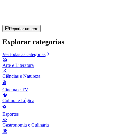
~10 min
estimado
Vamos lá!
Pressione Enter para começar
Reportar um erro
Explorar categorias
Ver todas as categorias
📖
Arte e Literatura
🔬
Ciências e Natureza
🎬
Cinema e TV
🧠
Cultura e Lógica
⚽
Esportes
🥘
Gastronomia e Culinária
🌍