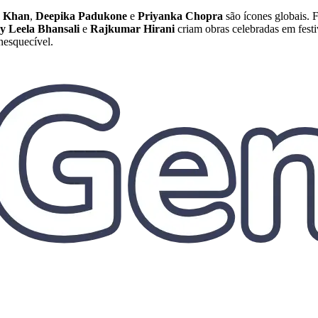
 Khan
,
Deepika Padukone
e
Priyanka Chopra
são ícones globais.
y Leela Bhansali
e
Rajkumar Hirani
criam obras celebradas em festi
nesquecível.