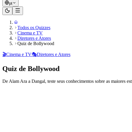
pt
Todos os Quizzes
Cinema e TV
Diretores e Atores
Quiz de Bollywood
🎬
Cinema e TV
🎭
Diretores e Atores
Quiz de Bollywood
De Alam Ara a Dangal, teste seus conhecimentos sobre as maiores estre
Pronto para jogar?
20
perguntas