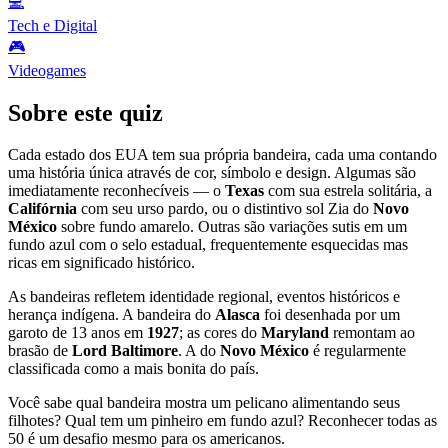
💻
Tech e Digital
🎮
Videogames
Sobre este quiz
Cada estado dos EUA tem sua própria bandeira, cada uma contando
uma história única através de cor, símbolo e design. Algumas são
imediatamente reconhecíveis — o
Texas
com sua estrela solitária, a
Califórnia
com seu urso pardo, ou o distintivo sol Zia do
Novo
México
sobre fundo amarelo. Outras são variações sutis em um
fundo azul com o selo estadual, frequentemente esquecidas mas
ricas em significado histórico.
As bandeiras refletem identidade regional, eventos históricos e
herança indígena. A bandeira do
Alasca
foi desenhada por um
garoto de 13 anos em
1927
; as cores do
Maryland
remontam ao
brasão de
Lord Baltimore
. A do
Novo México
é regularmente
classificada como a mais bonita do país.
Você sabe qual bandeira mostra um pelicano alimentando seus
filhotes? Qual tem um pinheiro em fundo azul? Reconhecer todas as
50 é um desafio mesmo para os americanos.