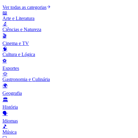
Ver todas as categorias
📖
Arte e Literatura
🔬
Ciências e Natureza
🎬
Cinema e TV
🧠
Cultura e Lógica
⚽
Esportes
🥘
Gastronomia e Culinária
🌍
Geografia
🏛️
História
🗣️
Idiomas
🎵
Música