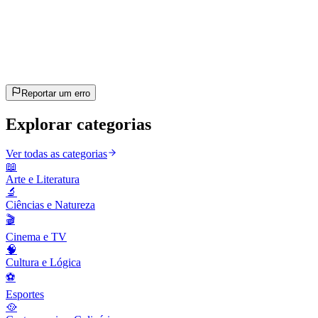
15
perguntas
~8 min
estimado
Vamos lá!
Pressione Enter para começar
Reportar um erro
Explorar categorias
Ver todas as categorias
📖
Arte e Literatura
🔬
Ciências e Natureza
🎬
Cinema e TV
🧠
Cultura e Lógica
⚽
Esportes
🥘