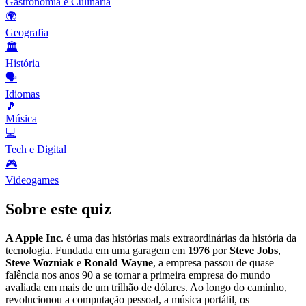
Gastronomia e Culinária
🌍
Geografia
🏛️
História
🗣️
Idiomas
🎵
Música
💻
Tech e Digital
🎮
Videogames
Sobre este quiz
A Apple Inc
. é uma das histórias mais extraordinárias da história da
tecnologia. Fundada em uma garagem em
1976
por
Steve Jobs
,
Steve Wozniak
e
Ronald Wayne
, a empresa passou de quase
falência nos anos 90 a se tornar a primeira empresa do mundo
avaliada em mais de um trilhão de dólares. Ao longo do caminho,
revolucionou a computação pessoal, a música portátil, os