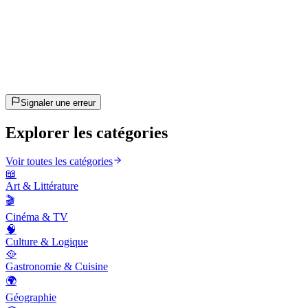
20
questions
~10 min
estimé
C'est parti !
Appuie sur Entrée pour commencer
Signaler une erreur
Explorer les catégories
Voir toutes les catégories
📖
Art & Littérature
🎬
Cinéma & TV
🧠
Culture & Logique
🥘
Gastronomie & Cuisine
🌍
Géographie