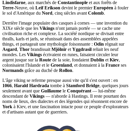
Lindisfarne
, aux marchés de
Constantinople
et aux forêts de
Terre
-Neuve, où
Leif Erikson
devint le premier
Européen
à fouler
le sol d'Amérique du
Nord
, cinq siècles avant
Colomb
.
Derrière l'image populaire des casques à cornes — une invention du
XIXe siècle que les
Vikings
n'ont jamais portée — se cache une
civilisation riche et complexe. La société nordique se divisait entre
thralls, karls et jarls, se réunissait dans des assemblées appelées
things, et partageait une mythologie foisonnante :
Odin
régnait sur
Asgard
,
Thor
brandissait
Mjölnir
et
Yggdrasil
reliait les neuf
mondes. Les
Vikings
écrivaient en runes, faisaient circuler leur
argent jusque sur la
Route
de la soie, fondaient
Dublin
et
Kiev
,
colonisaient l'Islande et le
Groenland
, et donnaient à la
France
ses
Normands
grâce au duché de
Rollon
.
L'âge viking se referme presque aussi vite qu'il s'est ouvert : en
1066
,
Harald Hardrada
tombe à
Stamford Bridge
, quelques jours
seulement avant que
Guillaume
le
Conquérant
— lui-même
descendant de
Vikings
— n'aborde à Hastings. Il reste pourtant des
noms de lieux, des dialectes et des légendes qui résonnent encore de
York
à Kiev, et une fascination intacte pour ce peuple d'explorateurs
et d'artisans autant que de guerriers.