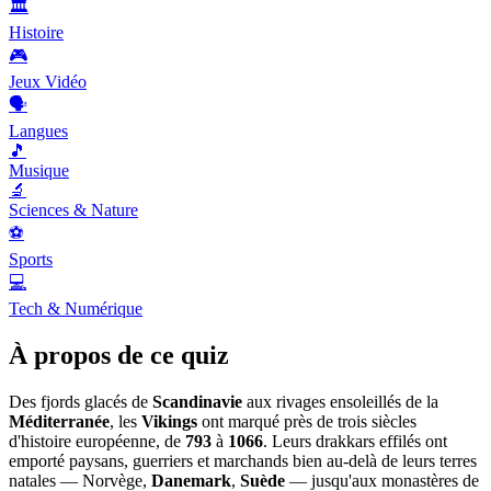
🏛️
Histoire
🎮
Jeux Vidéo
🗣️
Langues
🎵
Musique
🔬
Sciences & Nature
⚽
Sports
💻
Tech & Numérique
À propos de ce quiz
Des fjords glacés de
Scandinavie
aux rivages ensoleillés de la
Méditerranée
, les
Vikings
ont marqué près de trois siècles
d'histoire européenne, de
793
à
1066
. Leurs drakkars effilés ont
emporté paysans, guerriers et marchands bien au-delà de leurs terres
natales — Norvège,
Danemark
,
Suède
— jusqu'aux monastères de