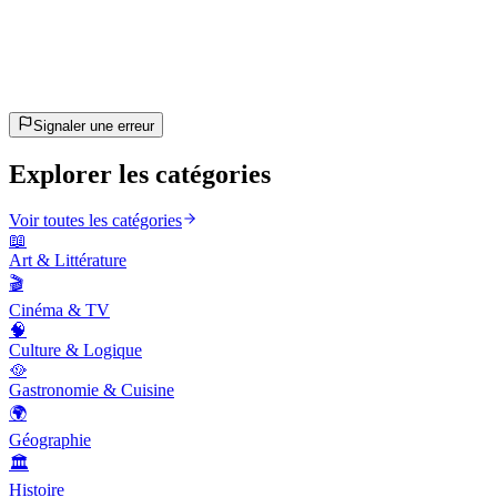
~10 min
estimé
C'est parti !
Appuie sur Entrée pour commencer
Signaler une erreur
Explorer les catégories
Voir toutes les catégories
📖
Art & Littérature
🎬
Cinéma & TV
🧠
Culture & Logique
🥘
Gastronomie & Cuisine
🌍
Géographie
🏛️
Histoire