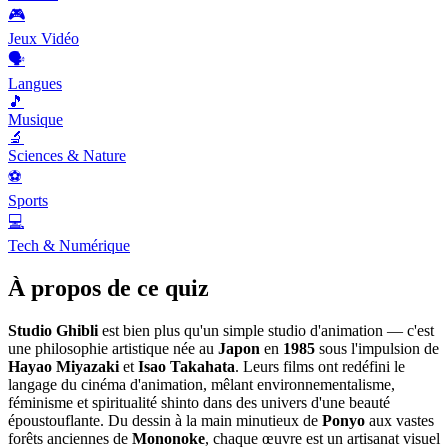
🎮
Jeux Vidéo
🗣️
Langues
🎵
Musique
🔬
Sciences & Nature
⚽
Sports
💻
Tech & Numérique
À propos de ce quiz
Studio Ghibli
est bien plus qu'un simple studio d'animation — c'est
une philosophie artistique née au
Japon
en
1985
sous l'impulsion de
Hayao Miyazaki
et
Isao Takahata
. Leurs films ont redéfini le
langage du cinéma d'animation, mêlant environnementalisme,
féminisme et spiritualité shinto dans des univers d'une beauté
époustouflante. Du dessin à la main minutieux de
Ponyo
aux vastes
forêts anciennes de
Mononoke
, chaque œuvre est un artisanat visuel