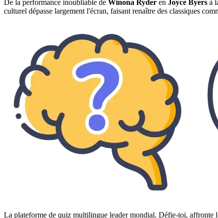
De la performance inoubliable de
Winona Ryder
en
Joyce Byers
à l
culturel dépasse largement l'écran, faisant renaître des classiques co
La plateforme de quiz multilingue leader mondial. Défie-toi, affronte l