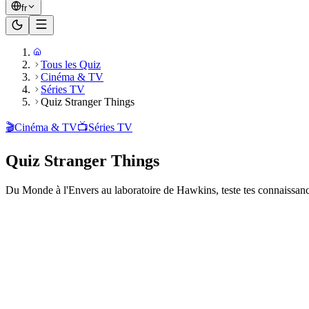
fr
Tous les Quiz
Cinéma & TV
Séries TV
Quiz Stranger Things
🎬
Cinéma & TV
📺
Séries TV
Quiz Stranger Things
Du Monde à l'Envers au laboratoire de Hawkins, teste tes connaissanc
Prêt à jouer ?
20
questions