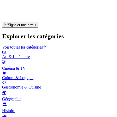
~10 min
estimé
C'est parti !
Appuie sur Entrée pour commencer
Signaler une erreur
Explorer les catégories
Voir toutes les catégories
📖
Art & Littérature
🎬
Cinéma & TV
🧠
Culture & Logique
🥘
Gastronomie & Cuisine
🌍
Géographie
🏛️
Histoire
🎮