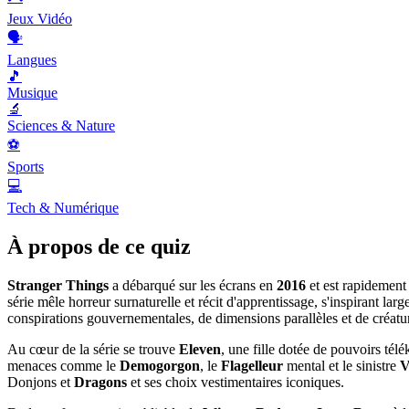
Jeux Vidéo
🗣️
Langues
🎵
Musique
🔬
Sciences & Nature
⚽
Sports
💻
Tech & Numérique
À propos de ce quiz
Stranger Things
a débarqué sur les écrans en
2016
et est rapidement 
série mêle horreur surnaturelle et récit d'apprentissage, s'inspirant l
conspirations gouvernementales, de dimensions parallèles et de créature
Au cœur de la série se trouve
Eleven
, une fille dotée de pouvoirs tél
menaces comme le
Demogorgon
, le
Flagelleur
mental et le sinistre
V
Donjons et
Dragons
et ses choix vestimentaires iconiques.