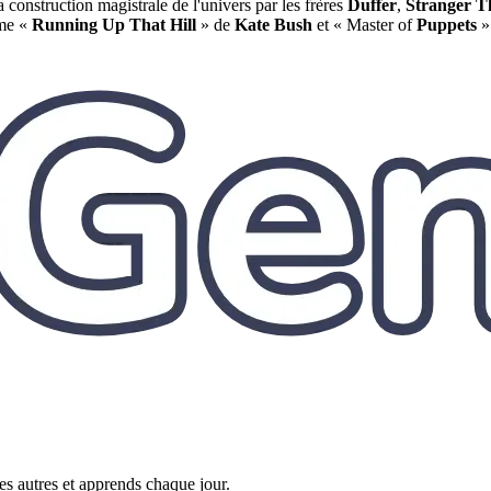
a construction magistrale de l'univers par les frères
Duffer
,
Stranger T
mme «
Running Up That Hill
» de
Kate Bush
et « Master of
Puppets
»
es autres et apprends chaque jour.