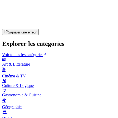
20
questions
~10 min
estimé
C'est parti !
Appuie sur Entrée pour commencer
Signaler une erreur
Explorer les catégories
Voir toutes les catégories
📖
Art & Littérature
🎬
Cinéma & TV
🧠
Culture & Logique
🥘
Gastronomie & Cuisine
🌍
Géographie
🏛️