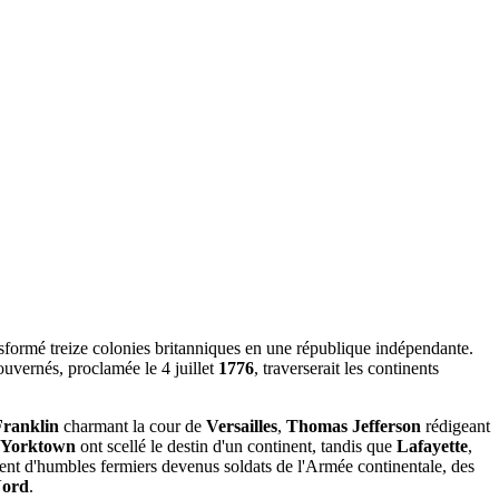
sformé treize colonies britanniques en une république indépendante.
ouvernés, proclamée le 4 juillet
1776
, traverserait les continents
ranklin
charmant la cour de
Versailles
,
Thomas Jefferson
rédigeant
Yorktown
ont scellé le destin d'un continent, tandis que
Lafayette
,
ient d'humbles fermiers devenus soldats de l'Armée continentale, des
ord
.