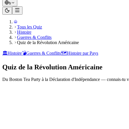
fr
Tous les Quiz
Histoire
Guerres & Conflits
Quiz de la Révolution Américaine
🏛️
Histoire
💣
Guerres & Conflits
🗺️
Histoire par Pays
Quiz de la Révolution Américaine
Du Boston Tea Party à la Déclaration d'Indépendance — connais-tu vra
Prêt à jouer ?
20
questions