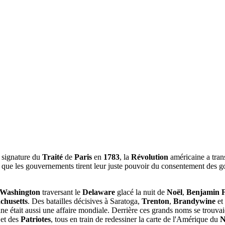
 signature du
Traité
de
Paris
en
1783
, la
Révolution
américaine a tran
le que les gouvernements tirent leur juste pouvoir du consentement des g
 Washington
traversant le
Delaware
glacé la nuit de
Noël
,
Benjamin F
chusetts
. Des batailles décisives à Saratoga,
Trenton
,
Brandywine
et
ne était aussi une affaire mondiale. Derrière ces grands noms se trouva
et des
Patriotes
, tous en train de redessiner la carte de l'Amérique du
N