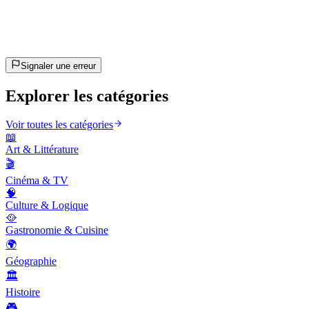
~10 min
estimé
C'est parti !
Appuie sur Entrée pour commencer
Signaler une erreur
Explorer les catégories
Voir toutes les catégories
📖
Art & Littérature
🎬
Cinéma & TV
🧠
Culture & Logique
🥘
Gastronomie & Cuisine
🌍
Géographie
🏛️
Histoire
🎮