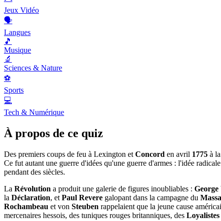
Jeux Vidéo
🗣️
Langues
🎵
Musique
🔬
Sciences & Nature
⚽
Sports
💻
Tech & Numérique
À propos de ce quiz
Des premiers coups de feu à Lexington et
Concord
en avril
1775
à la
Ce fut autant une guerre d'idées qu'une guerre d'armes : l'idée radica
pendant des siècles.
La
Révolution
a produit une galerie de figures inoubliables :
George
la
Déclaration
, et
Paul Revere
galopant dans la campagne du
Massa
Rochambeau
et von
Steuben
rappelaient que la jeune cause américai
mercenaires hessois, des tuniques rouges britanniques, des
Loyalistes