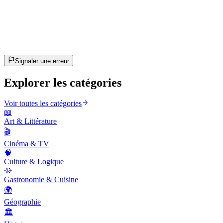
20
questions
~10 min
estimé
C'est parti !
Appuie sur Entrée pour commencer
Signaler une erreur
Explorer les catégories
Voir toutes les catégories
📖
Art & Littérature
🎬
Cinéma & TV
🧠
Culture & Logique
🥘
Gastronomie & Cuisine
🌍
Géographie
🏛️