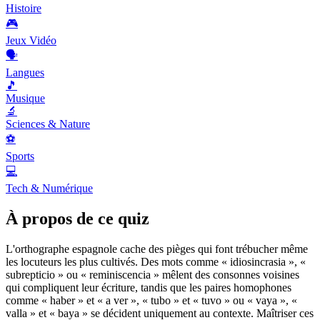
Histoire
🎮
Jeux Vidéo
🗣️
Langues
🎵
Musique
🔬
Sciences & Nature
⚽
Sports
💻
Tech & Numérique
À propos de ce quiz
L'orthographe espagnole cache des pièges qui font trébucher même
les locuteurs les plus cultivés. Des mots comme « idiosincrasia », «
subrepticio » ou « reminiscencia » mêlent des consonnes voisines
qui compliquent leur écriture, tandis que les paires homophones
comme « haber » et « a ver », « tubo » et « tuvo » ou « vaya », «
valla » et « baya » se décident uniquement au contexte. Maîtriser ces