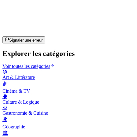
20
questions
~10 min
estimé
C'est parti !
Appuie sur Entrée pour commencer
Signaler une erreur
Explorer les catégories
Voir toutes les catégories
📖
Art & Littérature
🎬
Cinéma & TV
🧠
Culture & Logique
🥘
Gastronomie & Cuisine
🌍
Géographie
🏛️