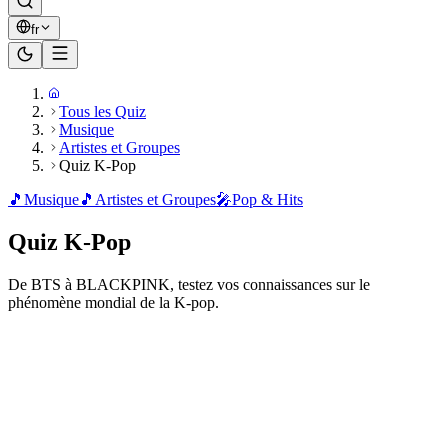
fr
Tous les Quiz
Musique
Artistes et Groupes
Quiz K-Pop
🎵
Musique
🎵
Artistes et Groupes
🎤
Pop & Hits
Quiz K-Pop
De BTS à BLACKPINK, testez vos connaissances sur le
phénomène mondial de la K-pop.
Prêt à jouer ?