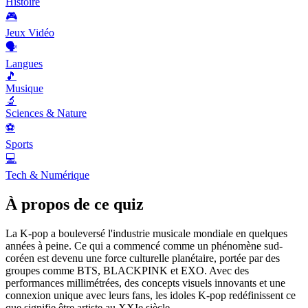
Histoire
🎮
Jeux Vidéo
🗣️
Langues
🎵
Musique
🔬
Sciences & Nature
⚽
Sports
💻
Tech & Numérique
À propos de ce quiz
La K-pop a bouleversé l'industrie musicale mondiale en quelques
années à peine. Ce qui a commencé comme un phénomène sud-
coréen est devenu une force culturelle planétaire, portée par des
groupes comme BTS, BLACKPINK et EXO. Avec des
performances millimétrées, des concepts visuels innovants et une
connexion unique avec leurs fans, les idoles K-pop redéfinissent ce
que signifie être artiste au XXIe siècle.