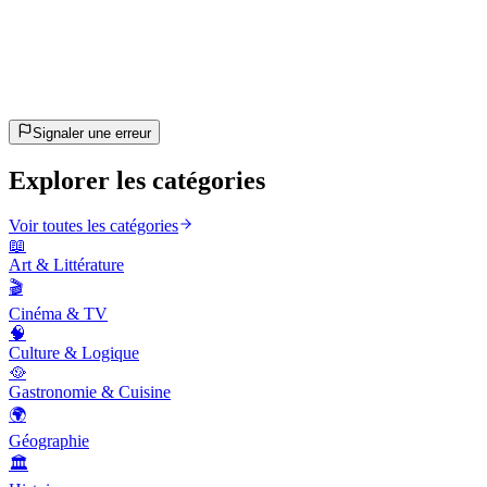
20
questions
~10 min
estimé
C'est parti !
Appuie sur Entrée pour commencer
Signaler une erreur
Explorer les catégories
Voir toutes les catégories
📖
Art & Littérature
🎬
Cinéma & TV
🧠
Culture & Logique
🥘
Gastronomie & Cuisine
🌍
Géographie
🏛️