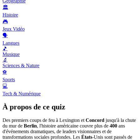
Géographie
🏛️
Histoire
🎮
Jeux Vidéo
🗣️
Langues
🎵
Musique
🔬
Sciences & Nature
⚽
Sports
💻
Tech & Numérique
À propos de ce quiz
Des premiers coups de feu à Lexington et
Concord
jusqu'à la chute
du mur de
Berlin
, l'histoire américaine couvre plus de
400
ans
d'événements dramatiques, de leaders visionnaires et de
transformations sociales profondes. Les
États
-Unis sont passés de