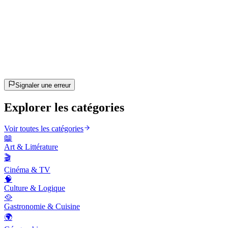
20
questions
~10 min
estimé
C'est parti !
Appuie sur Entrée pour commencer
Signaler une erreur
Explorer les catégories
Voir toutes les catégories
📖
Art & Littérature
🎬
Cinéma & TV
🧠
Culture & Logique
🥘
Gastronomie & Cuisine
🌍