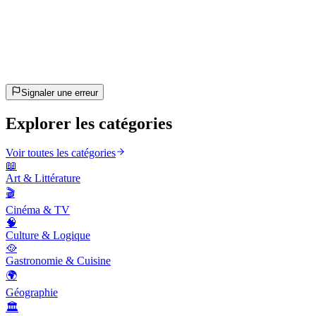
20
questions
~10 min
estimé
C'est parti !
Appuie sur Entrée pour commencer
Signaler une erreur
Explorer les catégories
Voir toutes les catégories
📖
Art & Littérature
🎬
Cinéma & TV
🧠
Culture & Logique
🥘
Gastronomie & Cuisine
🌍
Géographie
🏛️