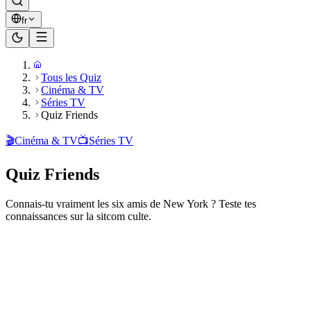
fr
Tous les Quiz
Cinéma & TV
Séries TV
Quiz Friends
🎬
Cinéma & TV
📺
Séries TV
Quiz Friends
Connais-tu vraiment les six amis de New York ? Teste tes
connaissances sur la sitcom culte.
Prêt à jouer ?