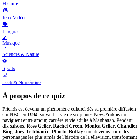
Histoire
🎮
Jeux Vidéo
🗣️
Langues
🎵
Musique
🔬
Sciences & Nature
⚽
Sports
💻
Tech & Numérique
À propos de ce quiz
Friends est devenu un phénomène culturel dès sa première diffusion
sur NBC en
1994
, suivant la vie de six jeunes New-Yorkais qui
naviguent entre amour, carrière et vie adulte à Manhattan. Pendant
dix saisons,
Ross Geller
,
Rachel Green
,
Monica Geller
,
Chandler
Bing
,
Joey Tribbiani
et
Phoebe Buffay
sont devenus parmi les
personnages les plus aimés de l'histoire de la télévision, transformant