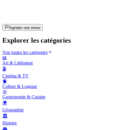
~10 min
estimé
C'est parti !
Appuie sur Entrée pour commencer
Signaler une erreur
Explorer les catégories
Voir toutes les catégories
📖
Art & Littérature
🎬
Cinéma & TV
🧠
Culture & Logique
🥘
Gastronomie & Cuisine
🌍
Géographie
🏛️
Histoire
🎮