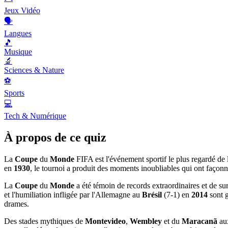
Jeux Vidéo
🗣️
Langues
🎵
Musique
🔬
Sciences & Nature
⚽
Sports
💻
Tech & Numérique
À propos de ce quiz
La
Coupe
du
Monde
FIFA est l'événement sportif le plus regardé de 
en
1930
, le tournoi a produit des moments inoubliables qui ont façonné
La
Coupe
du
Monde
a été témoin de records extraordinaires et de su
et l'humiliation infligée par l'Allemagne au
Brésil
(7-1) en
2014
sont g
drames.
Des stades mythiques de
Montevideo
,
Wembley
et du
Maracanã
aux