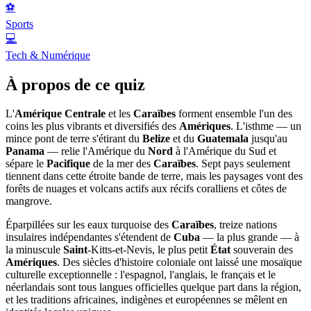
⚽
Sports
💻
Tech & Numérique
À propos de ce quiz
L'
Amérique Centrale
et les
Caraïbes
forment ensemble l'un des
coins les plus vibrants et diversifiés des
Amériques
. L'isthme — un
mince pont de terre s'étirant du
Belize
et du
Guatemala
jusqu'au
Panama
— relie l'Amérique du
Nord
à l'Amérique du Sud et
sépare le
Pacifique
de la mer des
Caraïbes
. Sept pays seulement
tiennent dans cette étroite bande de terre, mais les paysages vont des
forêts de nuages et volcans actifs aux récifs coralliens et côtes de
mangrove.
Éparpillées sur les eaux turquoise des
Caraïbes
, treize nations
insulaires indépendantes s'étendent de
Cuba
— la plus grande — à
la minuscule
Saint
-Kitts-et-Nevis, le plus petit
État
souverain des
Amériques
. Des siècles d'histoire coloniale ont laissé une mosaïque
culturelle exceptionnelle : l'espagnol, l'anglais, le français et le
néerlandais sont tous langues officielles quelque part dans la région,
et les traditions africaines, indigènes et européennes se mêlent en