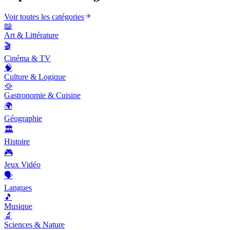
Voir toutes les catégories
📖
Art & Littérature
🎬
Cinéma & TV
🧠
Culture & Logique
🥘
Gastronomie & Cuisine
🌍
Géographie
🏛️
Histoire
🎮
Jeux Vidéo
🗣️
Langues
🎵
Musique
🔬
Sciences & Nature