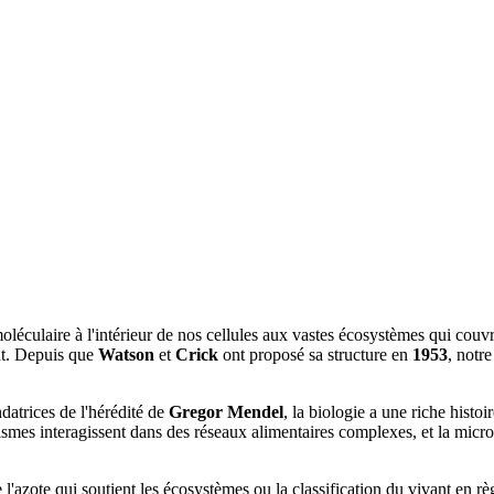
 moléculaire à l'intérieur de nos cellules aux vastes écosystèmes qui co
nt. Depuis que
Watson
et
Crick
ont proposé sa structure en
1953
, notr
datrices de l'hérédité de
Gregor Mendel
, la biologie a une riche histo
nismes interagissent dans des réseaux alimentaires complexes, et la mic
l'azote qui soutient les écosystèmes ou la classification du vivant en rè