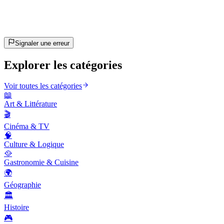
~10 min
estimé
C'est parti !
Appuie sur Entrée pour commencer
Signaler une erreur
Explorer les catégories
Voir toutes les catégories
📖
Art & Littérature
🎬
Cinéma & TV
🧠
Culture & Logique
🥘
Gastronomie & Cuisine
🌍
Géographie
🏛️
Histoire
🎮