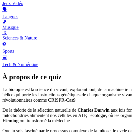
Jeux Vidéo
🗣️
Langues
🎵
Musique
🔬
Sciences & Nature
⚽
Sports
💻
Tech & Numérique
À propos de ce quiz
La biologie est la science du vivant, explorant tout, de la machinerie
hélice qui porte les instructions génétiques de chaque organisme viva
révolutionnaires comme CRISPR-Cas9.
De la théorie de la sélection naturelle de
Charles Darwin
aux lois fon
mitochondries alimentent nos cellules en ATP, l'écologie, où les orga
Fleming
ont transformé la médecine.
Que tu sois fasciné par le processus complexe de la mitose, le cycle de 