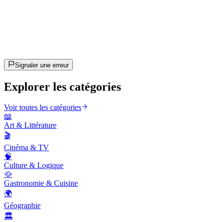
20
questions
~10 min
estimé
C'est parti !
Appuie sur Entrée pour commencer
Signaler une erreur
Explorer les catégories
Voir toutes les catégories
📖
Art & Littérature
🎬
Cinéma & TV
🧠
Culture & Logique
🥘
Gastronomie & Cuisine
🌍
Géographie
🏛️