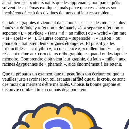
aussi bien les locuteurs natifs que les apprenants, non parce qu'ils
suivent des schémas exotiques, mais parce que ces schémas sont
incohérents face à des dizaines de mots qui leur ressemblent.
Certaines graphies reviennent dans toutes les listes des mots les plus
fautés : « definitely » (et non « definately »), « separate » (et non «
seperate »), « privilege » (sans « d » au milieu) ou « weird » (un rare
« ei » après « w »). D'autres comme « supersede », « liaison » ou «
pharaoh » trahissent leurs origines étrangères. Et puis il y a les
irréductibles — « rhythm », « conscience », « millennium » — qui
résistent même aux correcteurs orthographiques quand on les tape de
mémoire. Comprendre d'où vient leur graphie, du latin « mille » aux
racines égyptiennes de « pharaoh », aide énormément à les retenir.
Que tu prépares un examen, que tu peaufines ton écriture ou que tu
veuilles juste savoir si ton œil est aussi affûté que tu le crois, ce sont
des mots qui méritent d'être maîtrisés. Choisis la bonne graphie et
découvre combien tu en connais déjà par cœur.