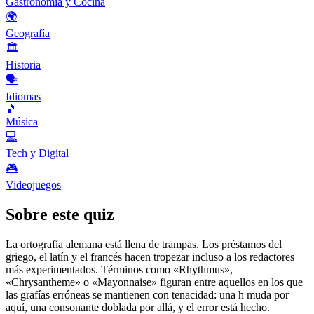
Gastronomía y Cocina
🌍
Geografía
🏛️
Historia
🗣️
Idiomas
🎵
Música
💻
Tech y Digital
🎮
Videojuegos
Sobre este quiz
La ortografía alemana está llena de trampas. Los préstamos del
griego, el latín y el francés hacen tropezar incluso a los redactores
más experimentados. Términos como «Rhythmus»,
«Chrysantheme» o «Mayonnaise» figuran entre aquellos en los que
las grafías erróneas se mantienen con tenacidad: una h muda por
aquí, una consonante doblada por allá, y el error está hecho.