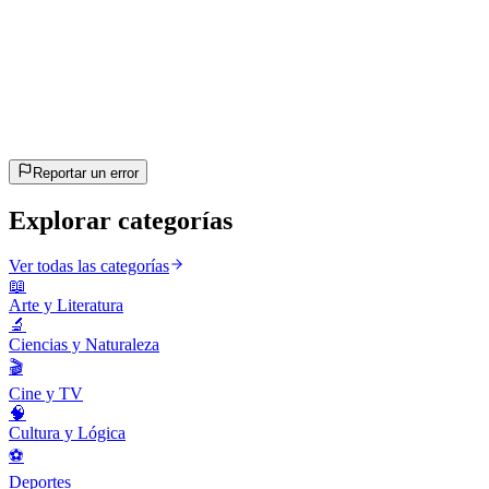
20
preguntas
~10 min
estimado
¡Vamos!
Pulsa Enter para empezar
Reportar un error
Explorar categorías
Ver todas las categorías
📖
Arte y Literatura
🔬
Ciencias y Naturaleza
🎬
Cine y TV
🧠
Cultura y Lógica
⚽
Deportes