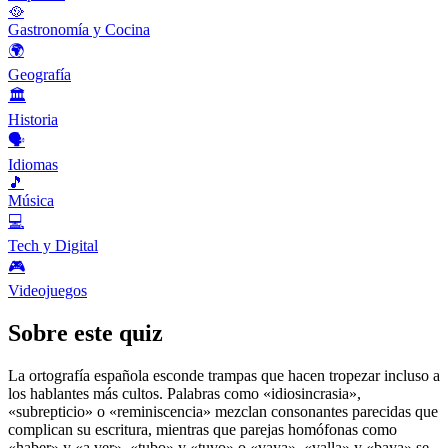
🥘
Gastronomía y Cocina
🌍
Geografía
🏛️
Historia
🗣️
Idiomas
🎵
Música
💻
Tech y Digital
🎮
Videojuegos
Sobre este quiz
La ortografía española esconde trampas que hacen tropezar incluso a
los hablantes más cultos. Palabras como «idiosincrasia»,
«subrepticio» o «reminiscencia» mezclan consonantes parecidas que
complican su escritura, mientras que parejas homófonas como
«haber» y «a ver», «tubo» y «tuvo» o «vaya», «valla» y «baya» se