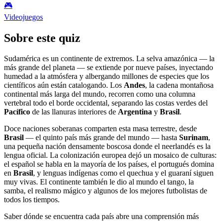
🎮
Videojuegos
Sobre este quiz
Sudamérica es un continente de extremos. La selva amazónica — la
más grande del planeta — se extiende por nueve países, inyectando
humedad a la atmósfera y albergando millones de especies que los
científicos aún están catalogando. Los
Andes
, la cadena montañosa
continental más larga del mundo, recorren como una columna
vertebral todo el borde occidental, separando las costas verdes del
Pacífico
de las llanuras interiores de
Argentina
y
Brasil
.
Doce naciones soberanas comparten esta masa terrestre, desde
Brasil
— el quinto país más grande del mundo — hasta
Surinam
,
una pequeña nación densamente boscosa donde el neerlandés es la
lengua oficial. La colonización europea dejó un mosaico de culturas:
el español se habla en la mayoría de los países, el portugués domina
en
Brasil
, y lenguas indígenas como el quechua y el guaraní siguen
muy vivas. El continente también le dio al mundo el tango, la
samba, el realismo mágico y algunos de los mejores futbolistas de
todos los tiempos.
Saber dónde se encuentra cada país abre una comprensión más