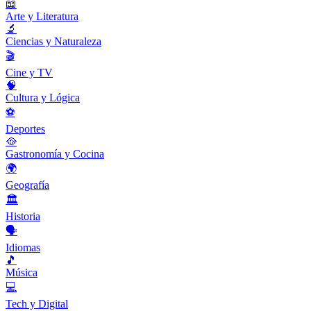
📖
Arte y Literatura
🔬
Ciencias y Naturaleza
🎬
Cine y TV
🧠
Cultura y Lógica
⚽
Deportes
🥘
Gastronomía y Cocina
🌍
Geografía
🏛️
Historia
🗣️
Idiomas
🎵
Música
💻
Tech y Digital