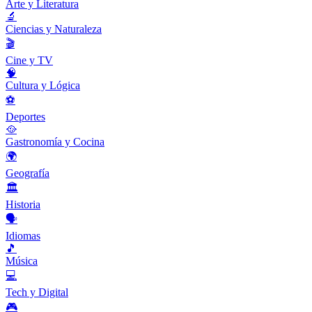
Arte y Literatura
🔬
Ciencias y Naturaleza
🎬
Cine y TV
🧠
Cultura y Lógica
⚽
Deportes
🥘
Gastronomía y Cocina
🌍
Geografía
🏛️
Historia
🗣️
Idiomas
🎵
Música
💻
Tech y Digital
🎮