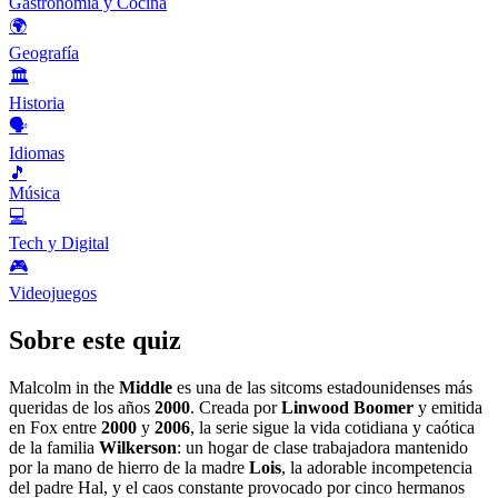
Gastronomía y Cocina
🌍
Geografía
🏛️
Historia
🗣️
Idiomas
🎵
Música
💻
Tech y Digital
🎮
Videojuegos
Sobre este quiz
Malcolm in the
Middle
es una de las sitcoms estadounidenses más
queridas de los años
2000
. Creada por
Linwood Boomer
y emitida
en Fox entre
2000
y
2006
, la serie sigue la vida cotidiana y caótica
de la familia
Wilkerson
: un hogar de clase trabajadora mantenido
por la mano de hierro de la madre
Lois
, la adorable incompetencia
del padre Hal, y el caos constante provocado por cinco hermanos