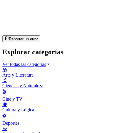
20
preguntas
~10 min
estimado
¡Vamos!
Pulsa Enter para empezar
Reportar un error
Explorar categorías
Ver todas las categorías
📖
Arte y Literatura
🔬
Ciencias y Naturaleza
🎬
Cine y TV
🧠
Cultura y Lógica
⚽
Deportes
🥘